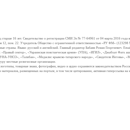
ше 16 лет. Свидетельство о регистрации СМИ Эл № 77-64961 от 04 марта 2016 года вы
ом 12, пом. 22. Учредитель Общество с ограниченной ответственностью «РУ ФМ» (123298 Мо
траны. Языки: русский и английский. Главный редактор Бабаян Роман Георгиевич. Email:
и: «Правый сектор», «Украинская повстанческая армия» (УПА), «ИГИЛ», «Джабхат Фатх а
«УНА-УНСО», «Талибан», «Меджлис крымско-татарского народа», «Свидетели Иеговы», «М
туру местные религиозные организации.
, логотипы, товарные знаки, фотографии, видео и аудио охраняются законодательством Ро
и материалов, размещенных на портале, в том числе цитировании, активная гиперссылка на 