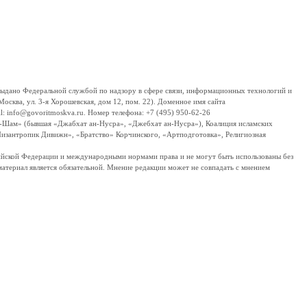
дано Федеральной службой по надзору в сфере связи, информационных технологий и
сква, ул. 3-я Хорошевская, дом 12, пом. 22). Доменное имя сайта
 info@govoritmoskva.ru. Номер телефона: +7 (495) 950-62-26
ш-Шам» (бывшая «Джабхат ан-Нусра», «Джебхат ан-Нусра»), Коалиция исламских
изантропик Дивижн», «Братство» Корчинского, «Артподготовка», Религиозная
ссийской Федерации и международными нормами права и не могут быть использованы без
материал является обязательной. Мнение редакции может не совпадать с мнением