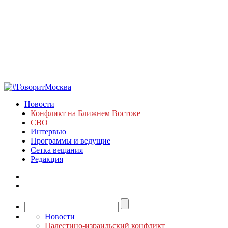
Новости
Конфликт на Ближнем Востоке
СВО
Интервью
Программы и ведущие
Сетка вещания
Редакция
Новости
Палестино-израильский конфликт