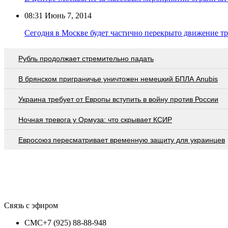
08:31
Июнь 7, 2014
Сегодня в Москве будет частично перекрыто движение т
Рубль продолжает стремительно падать
В брянском приграничье уничтожен немецкий БПЛА Anubis
Украина требует от Европы вступить в войну против России
Ночная тревога у Ормуза: что скрывает КСИР
Евросоюз пересматривает временную защиту для украинцев
Связь с эфиром
СМС
+7 (925) 88-88-948