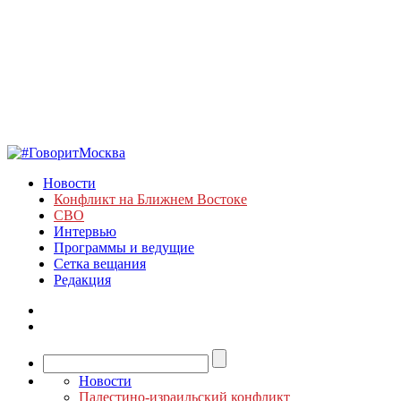
Новости
Конфликт на Ближнем Востоке
СВО
Интервью
Программы и ведущие
Сетка вещания
Редакция
Новости
Палестино-израильский конфликт