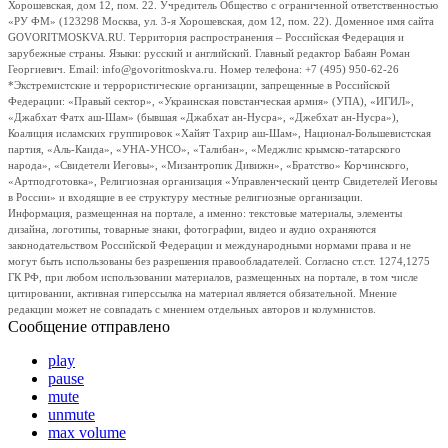
Хорошевская, дом 12, пом. 22. Учредитель Общество с ограниченной ответственностью
«РУ ФМ» (123298 Москва, ул. 3-я Хорошевская, дом 12, пом. 22). Доменное имя сайта
GOVORITMOSKVA.RU. Территория распространения – Российская Федерация и
зарубежные страны. Языки: русский и английский. Главный редактор Бабаян Роман
Георгиевич. Email: info@govoritmoskva.ru. Номер телефона: +7 (495) 950-62-26
*Экстремистские и террористические организации, запрещенные в Российской
Федерации: «Правый сектор», «Украинская повстанческая армия» (УПА), «ИГИЛ»,
«Джабхат Фатх аш-Шам» (бывшая «Джабхат ан-Нусра», «Джебхат ан-Нусра»),
Коалиция исламских группировок «Хайят Тахрир аш-Шам», Национал-Большевистская
партия, «Аль-Каида», «УНА-УНСО», «Талибан», «Меджлис крымско-татарского
народа», «Свидетели Иеговы», «Мизантропик Дивижн», «Братство» Корчинского,
«Артподготовка», Религиозная организация «Управленческий центр Свидетелей Иеговы
в России» и входящие в ее структуру местные религиозные организации.
Информация, размещенная на портале, а именно: текстовые материалы, элементы
дизайна, логотипы, товарные знаки, фотографии, видео и аудио охраняются
законодательством Российской Федерации и международными нормами права и не
могут быть использованы без разрешения правообладателей. Согласно ст.ст. 1274,1275
ГК РФ, при любом использовании материалов, размещенных на портале, в том числе
цитировании, активная гиперссылка на материал является обязательной. Мнение
редакции может не совпадать с мнением отдельных авторов и колумнистов.
Сообщение отправлено
play
pause
mute
unmute
max volume