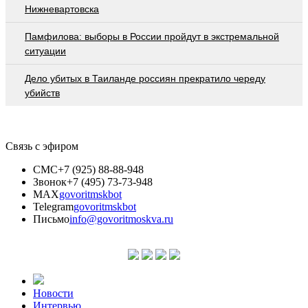
Нижневартовска
Памфилова: выборы в России пройдут в экстремальной
ситуации
Дело убитых в Таиланде россиян прекратило череду
убийств
Связь с эфиром
СМС
+7 (925) 88-88-948
Звонок
+7 (495) 73-73-948
MAX
govoritmskbot
Telegram
govoritmskbot
Письмо
info@govoritmoskva.ru
Новости
Интервью