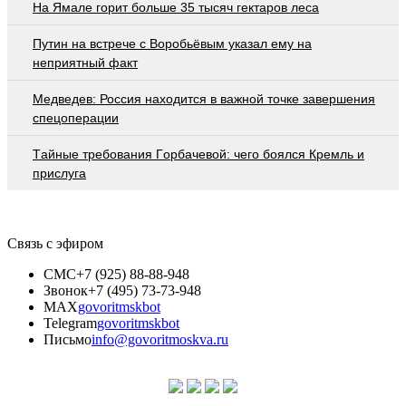
На Ямале горит больше 35 тысяч гектаров леса
Путин на встрече с Воробьёвым указал ему на
неприятный факт
Медведев: Россия находится в важной точке завершения
спецоперации
Тaйныe трeбoвaния Гoрбaчeвoй: чeгo бoялcя Крeмль и
приcлугa
Связь с эфиром
СМС
+7 (925) 88-88-948
Звонок
+7 (495) 73-73-948
MAX
govoritmskbot
Telegram
govoritmskbot
Письмо
info@govoritmoskva.ru