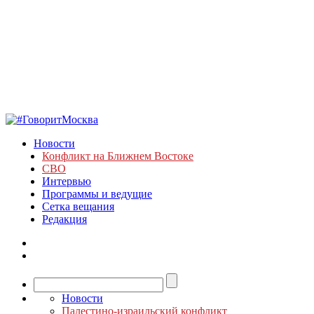
Новости
Конфликт на Ближнем Востоке
СВО
Интервью
Программы и ведущие
Сетка вещания
Редакция
Новости
Палестино-израильский конфликт