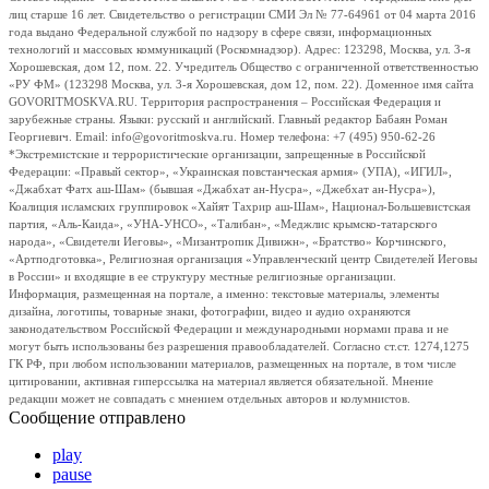
лиц старше 16 лет. Свидетельство о регистрации СМИ Эл № 77-64961 от 04 марта 2016
года выдано Федеральной службой по надзору в сфере связи, информационных
технологий и массовых коммуникаций (Роскомнадзор). Адрес: 123298, Москва, ул. 3-я
Хорошевская, дом 12, пом. 22. Учредитель Общество с ограниченной ответственностью
«РУ ФМ» (123298 Москва, ул. 3-я Хорошевская, дом 12, пом. 22). Доменное имя сайта
GOVORITMOSKVA.RU. Территория распространения – Российская Федерация и
зарубежные страны. Языки: русский и английский. Главный редактор Бабаян Роман
Георгиевич. Email: info@govoritmoskva.ru. Номер телефона: +7 (495) 950-62-26
*Экстремистские и террористические организации, запрещенные в Российской
Федерации: «Правый сектор», «Украинская повстанческая армия» (УПА), «ИГИЛ»,
«Джабхат Фатх аш-Шам» (бывшая «Джабхат ан-Нусра», «Джебхат ан-Нусра»),
Коалиция исламских группировок «Хайят Тахрир аш-Шам», Национал-Большевистская
партия, «Аль-Каида», «УНА-УНСО», «Талибан», «Меджлис крымско-татарского
народа», «Свидетели Иеговы», «Мизантропик Дивижн», «Братство» Корчинского,
«Артподготовка», Религиозная организация «Управленческий центр Свидетелей Иеговы
в России» и входящие в ее структуру местные религиозные организации.
Информация, размещенная на портале, а именно: текстовые материалы, элементы
дизайна, логотипы, товарные знаки, фотографии, видео и аудио охраняются
законодательством Российской Федерации и международными нормами права и не
могут быть использованы без разрешения правообладателей. Согласно ст.ст. 1274,1275
ГК РФ, при любом использовании материалов, размещенных на портале, в том числе
цитировании, активная гиперссылка на материал является обязательной. Мнение
редакции может не совпадать с мнением отдельных авторов и колумнистов.
Сообщение отправлено
play
pause