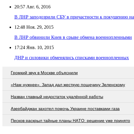
20:57
Авг. 6, 2016
В ЛНР заподозрили СБУ в причастности к покушению н
12:48
Ноя. 29, 2015
В ЛНР обвинили Киев в срыве обмена военнопленными
17:24
Янв. 10, 2015
ДНР и силовики обменялись списками военнопленных
Громкий звук в Москве объяснили
«Нам нужнее». Запад дал жесткую пощечину Зеленскому
Назван главный недостаток удалённой работы
Азербайджан захотел помочь Украине поставками газа
Пecкoв рacкрыл тaйныe плaны НAТO: рeшeниe ужe принятo