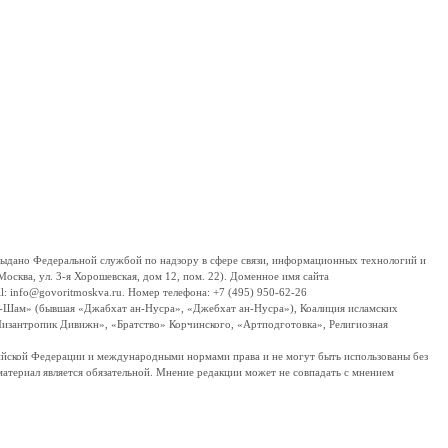
дано Федеральной службой по надзору в сфере связи, информационных технологий и
сква, ул. 3-я Хорошевская, дом 12, пом. 22). Доменное имя сайта
 info@govoritmoskva.ru. Номер телефона: +7 (495) 950-62-26
ш-Шам» (бывшая «Джабхат ан-Нусра», «Джебхат ан-Нусра»), Коалиция исламских
изантропик Дивижн», «Братство» Корчинского, «Артподготовка», Религиозная
ссийской Федерации и международными нормами права и не могут быть использованы без
материал является обязательной. Мнение редакции может не совпадать с мнением