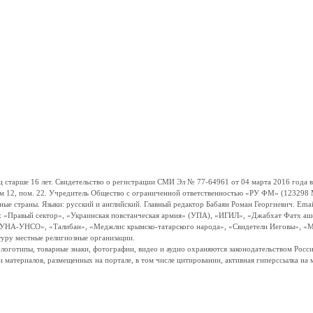
ше 16 лет. Свидетельство о регистрации СМИ Эл № 77-64961 от 04 марта 2016 года вы
ом 12, пом. 22. Учредитель Общество с ограниченной ответственностью «РУ ФМ» (123298 Мо
траны. Языки: русский и английский. Главный редактор Бабаян Роман Георгиевич. Email:
и: «Правый сектор», «Украинская повстанческая армия» (УПА), «ИГИЛ», «Джабхат Фатх а
«УНА-УНСО», «Талибан», «Меджлис крымско-татарского народа», «Свидетели Иеговы», «М
туру местные религиозные организации.
, логотипы, товарные знаки, фотографии, видео и аудио охраняются законодательством Ро
и материалов, размещенных на портале, в том числе цитировании, активная гиперссылка на 