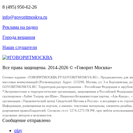
8 (495) 950-62-26
info@govoritmoskva.ru
Реклама на радио
Города вещания
Наши слушатели
Все права защищены. 2014-2026 © «Говорит Москва»
Сетевое издание «ГОВОРИТМОСКВА.РУ/GOVORITMOSKVA.RU». Предназначено для лиц стар
массовых коммуникаций (Роскомнадзор). Адрес: 123298, Москва, ул. 3-я Хорошевская, д
GOVORITMOSKVA.RU. Территория распространения – Российская Федерация и зарубежные с
*Экстремистские и террористические организации, запрещенные в Российской Федераци
группировок «Хайят Тахрир аш-Шам», Национал-Большевистская партия, «Аль-Каида», 
организация «Управленческий центр Свидетелей Иеговы в России» и входящие в ее струк
Информация, размещенная на портале, а именно: текстовые материалы, элементы дизайна
разрешения правообладателей. Согласно ст.ст. 1274,1275 ГК РФ, при любом использовани
отдельных авторов и колумнистов.
Сообщение отправлено
play