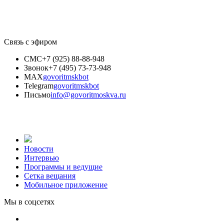
Связь с эфиром
СМС
+7 (925) 88-88-948
Звонок
+7 (495) 73-73-948
MAX
govoritmskbot
Telegram
govoritmskbot
Письмо
info@govoritmoskva.ru
Новости
Интервью
Программы и ведущие
Сетка вещания
Мобильное приложение
Мы в соцсетях