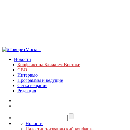
Новости
Конфликт на Ближнем Востоке
СВО
Интервью
Программы и ведущие
Сетка вещания
Редакция
Новости
Палестино-израильский конфликт