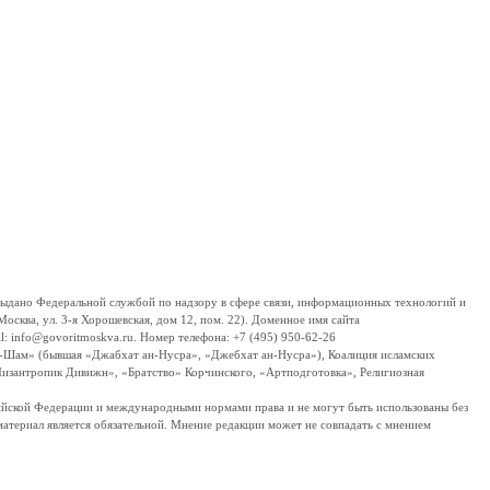
дано Федеральной службой по надзору в сфере связи, информационных технологий и
сква, ул. 3-я Хорошевская, дом 12, пом. 22). Доменное имя сайта
 info@govoritmoskva.ru. Номер телефона: +7 (495) 950-62-26
ш-Шам» (бывшая «Джабхат ан-Нусра», «Джебхат ан-Нусра»), Коалиция исламских
изантропик Дивижн», «Братство» Корчинского, «Артподготовка», Религиозная
ссийской Федерации и международными нормами права и не могут быть использованы без
материал является обязательной. Мнение редакции может не совпадать с мнением