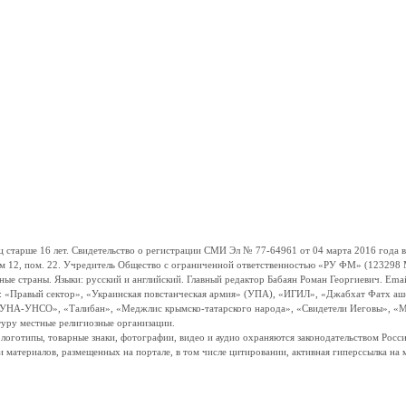
ше 16 лет. Свидетельство о регистрации СМИ Эл № 77-64961 от 04 марта 2016 года вы
ом 12, пом. 22. Учредитель Общество с ограниченной ответственностью «РУ ФМ» (123298 Мо
траны. Языки: русский и английский. Главный редактор Бабаян Роман Георгиевич. Email:
и: «Правый сектор», «Украинская повстанческая армия» (УПА), «ИГИЛ», «Джабхат Фатх а
«УНА-УНСО», «Талибан», «Меджлис крымско-татарского народа», «Свидетели Иеговы», «М
туру местные религиозные организации.
, логотипы, товарные знаки, фотографии, видео и аудио охраняются законодательством Ро
и материалов, размещенных на портале, в том числе цитировании, активная гиперссылка на 