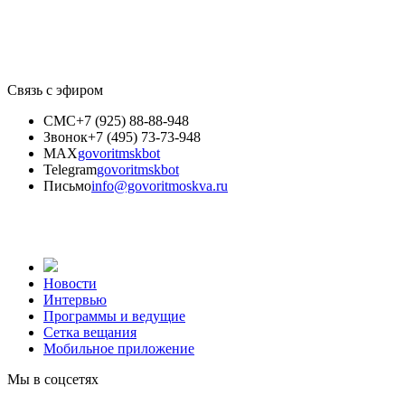
Связь с эфиром
СМС
+7 (925) 88-88-948
Звонок
+7 (495) 73-73-948
MAX
govoritmskbot
Telegram
govoritmskbot
Письмо
info@govoritmoskva.ru
Новости
Интервью
Программы и ведущие
Сетка вещания
Мобильное приложение
Мы в соцсетях