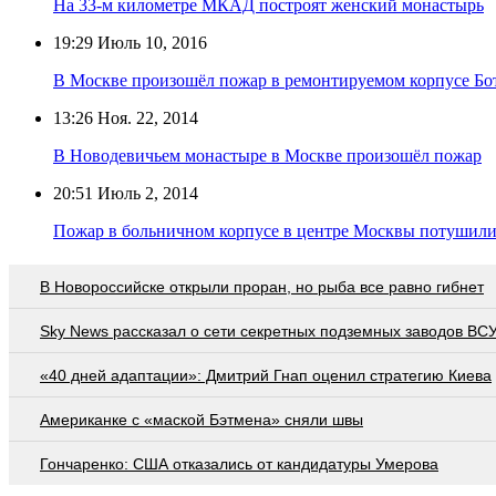
На 33-м километре МКАД построят женский монастырь
19:29
Июль 10, 2016
В Москве произошёл пожар в ремонтируемом корпусе Б
13:26
Ноя. 22, 2014
В Новодевичьем монастыре в Москве произошёл пожар
20:51
Июль 2, 2014
Пожар в больничном корпусе в центре Москвы потушил
В Новороссийске открыли проран, но рыба все равно гибнет
Sky News рассказал о сети секретных подземных заводов ВС
«40 дней адаптации»: Дмитрий Гнап оценил стратегию Киева
Американке с «маской Бэтмена» сняли швы
Гончаренко: США отказались от кандидатуры Умерова