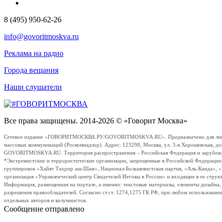
8 (495) 950-62-26
info@govoritmoskva.ru
Реклама на радио
Города вещания
Наши слушатели
Все права защищены. 2014-2026 © «Говорит Москва»
Сетевое издание «ГОВОРИТМОСКВА.РУ/GOVORITMOSKVA.RU». Предназначено для лиц стар
массовых коммуникаций (Роскомнадзор). Адрес: 123298, Москва, ул. 3-я Хорошевская, д
GOVORITMOSKVA.RU. Территория распространения – Российская Федерация и зарубежные с
*Экстремистские и террористические организации, запрещенные в Российской Федераци
группировок «Хайят Тахрир аш-Шам», Национал-Большевистская партия, «Аль-Каида», 
организация «Управленческий центр Свидетелей Иеговы в России» и входящие в ее струк
Информация, размещенная на портале, а именно: текстовые материалы, элементы дизайна
разрешения правообладателей. Согласно ст.ст. 1274,1275 ГК РФ, при любом использовани
отдельных авторов и колумнистов.
Сообщение отправлено