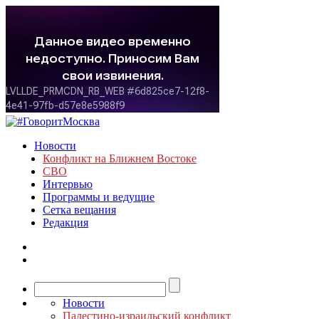
Новости
Конфликт на Ближнем Востоке
СВО
Интервью
Программы и ведущие
Сетка вещания
Редакция
Новости
Палестино-израильский конфликт