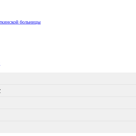
откинской больницы
и
У