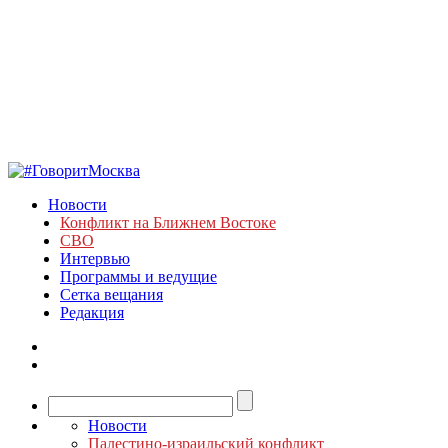
Новости
Конфликт на Ближнем Востоке
СВО
Интервью
Программы и ведущие
Сетка вещания
Редакция
Новости
Палестино-израильский конфликт