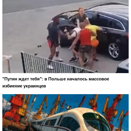
"Путин ждет тебя": в Польше началось массовое
избиение украинцев