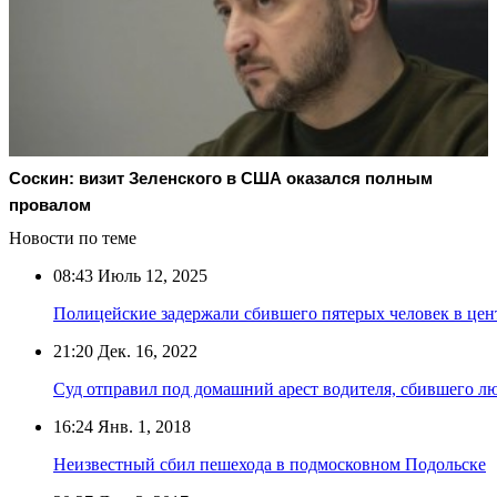
Соскин: визит Зеленского в США оказался полным
провалом
Новости по теме
08:43
Июль 12, 2025
Полицейские задержали сбившего пятерых человек в цен
21:20
Дек. 16, 2022
Суд отправил под домашний арест водителя, сбившего лю
16:24
Янв. 1, 2018
Неизвестный сбил пешехода в подмосковном Подольске