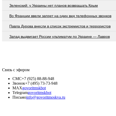
Зеленский: у Украины нет планов возвращать Крым
Во Франции ввели запрет на один вид телефонных звонков
Павла Дурова внесли в список экстремистов и террористов
Запад выдвигает России ультиматум по Украине — Лавров
Связь с эфиром
СМС
+7 (925) 88-88-948
Звонок
+7 (495) 73-73-948
MAX
govoritmskbot
Telegram
govoritmskbot
Письмо
info@govoritmoskva.ru