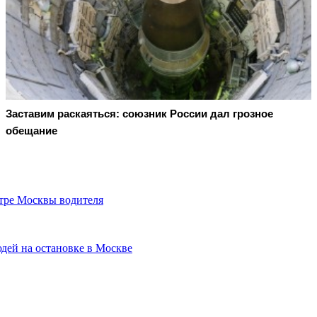
Заставим раскаяться: союзник России дал грозное
обещание
тре Москвы водителя
дей на остановке в Москве