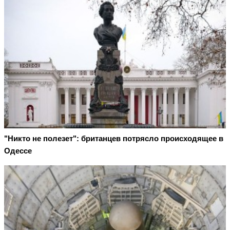
"Никто не полезет": британцев потрясло происходящее в
Одессе