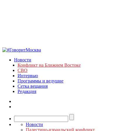
Новости
Конфликт на Ближнем Востоке
СВО
Интервью
Программы и ведущие
Сетка вещания
Редакция
Новости
Палестино-израильский конфликт