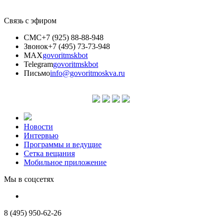
Связь с эфиром
СМС
+7 (925) 88-88-948
Звонок
+7 (495) 73-73-948
MAX
govoritmskbot
Telegram
govoritmskbot
Письмо
info@govoritmoskva.ru
Новости
Интервью
Программы и ведущие
Сетка вещания
Мобильное приложение
Мы в соцсетях
8 (495) 950-62-26