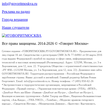
info@govoritmoskva.ru
Реклама на радио
Города вещания
Наши слушатели
Все права защищены. 2014-2026 © «Говорит Москва»
Сетевое издание «ГОВОРИТМОСКВА.РУ/GOVORITMOSKVA.RU». Предназначено для
лиц старше 16 лет. Свидетельство о регистрации СМИ Эл № 77-64961 от 04 марта 2016
года выдано Федеральной службой по надзору в сфере связи, информационных
технологий и массовых коммуникаций (Роскомнадзор). Адрес: 123298, Москва, ул. 3-я
Хорошевская, дом 12, пом. 22. Учредитель Общество с ограниченной ответственностью
«РУ ФМ» (123298 Москва, ул. 3-я Хорошевская, дом 12, пом. 22). Доменное имя сайта
GOVORITMOSKVA.RU. Территория распространения – Российская Федерация и
зарубежные страны. Языки: русский и английский. Главный редактор Бабаян Роман
Георгиевич. Email: info@govoritmoskva.ru. Номер телефона: +7 (495) 950-62-26
*Экстремистские и террористические организации, запрещенные в Российской
Федерации: «Правый сектор», «Украинская повстанческая армия» (УПА), «ИГИЛ»,
«Джабхат Фатх аш-Шам» (бывшая «Джабхат ан-Нусра», «Джебхат ан-Нусра»),
Коалиция исламских группировок «Хайят Тахрир аш-Шам», Национал-Большевистская
партия, «Аль-Каида», «УНА-УНСО», «Талибан», «Меджлис крымско-татарского
народа», «Свидетели Иеговы», «Мизантропик Дивижн», «Братство» Корчинского,