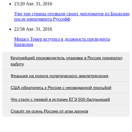
23:20
Авг. 31, 2016
Уже три страны отозвали своих дипломатов из Бразилии
после импичмента Руссефф
22:58
Авг. 31, 2016
Мишел Темер вступил в должность президента
Бразилии
Крупнейший производитель упаковки в России прекратил
работу
Франция на пороге политического землетрясения
США обратились к России с неожиданной просьбой
Что стало с первой в истории ЕГЭ 500-балльницей
Спасёт ли осень Россию от атак дронов