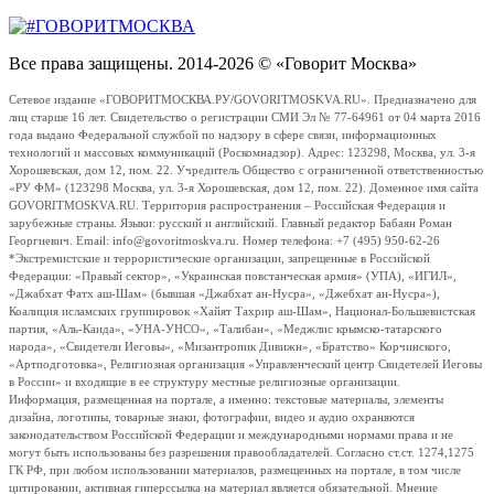
Все права защищены. 2014-2026 © «Говорит Москва»
Сетевое издание «ГОВОРИТМОСКВА.РУ/GOVORITMOSKVA.RU». Предназначено для
лиц старше 16 лет. Свидетельство о регистрации СМИ Эл № 77-64961 от 04 марта 2016
года выдано Федеральной службой по надзору в сфере связи, информационных
технологий и массовых коммуникаций (Роскомнадзор). Адрес: 123298, Москва, ул. 3-я
Хорошевская, дом 12, пом. 22. Учредитель Общество с ограниченной ответственностью
«РУ ФМ» (123298 Москва, ул. 3-я Хорошевская, дом 12, пом. 22). Доменное имя сайта
GOVORITMOSKVA.RU. Территория распространения – Российская Федерация и
зарубежные страны. Языки: русский и английский. Главный редактор Бабаян Роман
Георгиевич. Email: info@govoritmoskva.ru. Номер телефона: +7 (495) 950-62-26
*Экстремистские и террористические организации, запрещенные в Российской
Федерации: «Правый сектор», «Украинская повстанческая армия» (УПА), «ИГИЛ»,
«Джабхат Фатх аш-Шам» (бывшая «Джабхат ан-Нусра», «Джебхат ан-Нусра»),
Коалиция исламских группировок «Хайят Тахрир аш-Шам», Национал-Большевистская
партия, «Аль-Каида», «УНА-УНСО», «Талибан», «Меджлис крымско-татарского
народа», «Свидетели Иеговы», «Мизантропик Дивижн», «Братство» Корчинского,
«Артподготовка», Религиозная организация «Управленческий центр Свидетелей Иеговы
в России» и входящие в ее структуру местные религиозные организации.
Информация, размещенная на портале, а именно: текстовые материалы, элементы
дизайна, логотипы, товарные знаки, фотографии, видео и аудио охраняются
законодательством Российской Федерации и международными нормами права и не
могут быть использованы без разрешения правообладателей. Согласно ст.ст. 1274,1275
ГК РФ, при любом использовании материалов, размещенных на портале, в том числе
цитировании, активная гиперссылка на материал является обязательной. Мнение