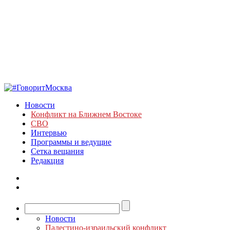
Новости
Конфликт на Ближнем Востоке
СВО
Интервью
Программы и ведущие
Сетка вещания
Редакция
Новости
Палестино-израильский конфликт