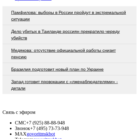
Памфилова: выборы в России пройдут в экстремальной
ситуации
Дело убитых в Таиланде россиян прекратило череду
убийств
Медякова: отсутствие официальной работы снизит
пенсию
Бразилия подготовит новый план по Украине
Запад готовит провокации с «лженаблюдателями» -
детали
Связь с эфиром
СМС
+7 (925) 88-88-948
Звонок
+7 (495) 73-73-948
MAX
govoritmskbot