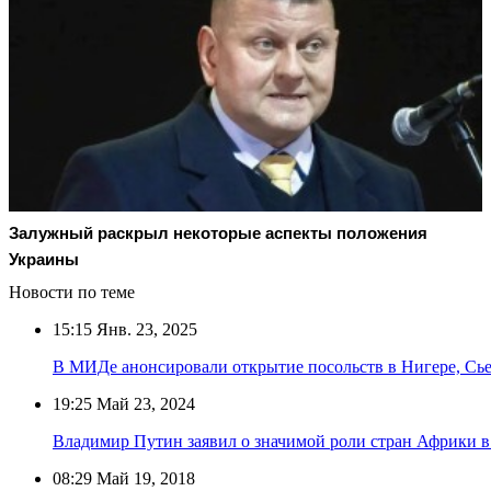
Залужный раскрыл некоторые аспекты положения
Украины
Новости по теме
15:15
Янв. 23, 2025
В МИДе анонсировали открытие посольств в Нигере, Сь
19:25
Май 23, 2024
Владимир Путин заявил о значимой роли стран Африки 
08:29
Май 19, 2018