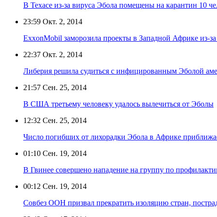
В Техасе из-за вируса Эбола помещены на карантин 10 че
23:59
Окт. 2, 2014
ExxonMobil заморозила проекты в Западной Африке из-за
22:37
Окт. 2, 2014
Либерия решила судиться с инфицированным Эболой ам
21:57
Сен. 25, 2014
В США третьему человеку удалось вылечиться от Эболы
12:32
Сен. 25, 2014
Число погибших от лихорадки Эбола в Африке приближае
01:10
Сен. 19, 2014
В Гвинее совершено нападение на группу по профилакт
00:12
Сен. 19, 2014
Совбез ООН призвал прекратить изоляцию стран, постр