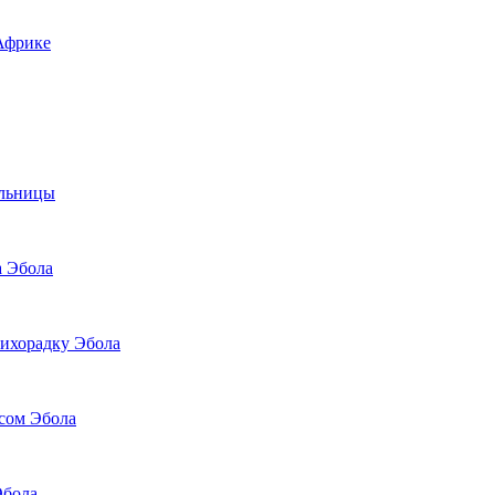
Африке
ольницы
а Эбола
лихорадку Эбола
усом Эбола
Эбола