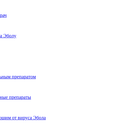
рач
на Эболу
льным препаратом
ьные препараты
ющим от вируса Эбола