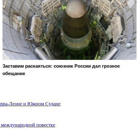
Заставим раскаяться: союзник России дал грозное
обещание
ерра-Леоне и Южном Судане
в международной повестке