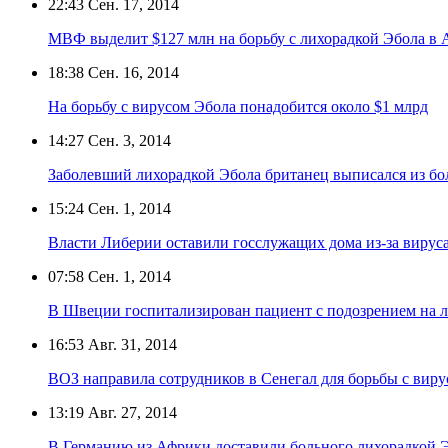
22:43
Сен. 17, 2014
МВФ выделит $127 млн на борьбу с лихорадкой Эбола в 
18:38
Сен. 16, 2014
На борьбу с вирусом Эбола понадобится около $1 млрд
14:27
Сен. 3, 2014
Заболевший лихорадкой Эбола британец выписался из б
15:24
Сен. 1, 2014
Власти Либерии оставили госслужащих дома из-за вирус
07:58
Сен. 1, 2014
В Швеции госпитализирован пациент с подозрением на 
16:53
Авг. 31, 2014
ВОЗ направила сотрудников в Сенегал для борьбы с вир
13:19
Авг. 27, 2014
В Германию из Африки доставили больного лихорадкой 