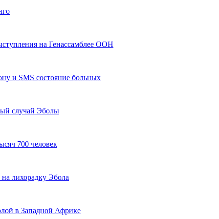
нго
выступления на Генассамблее ООН
фону и SMS состояние больных
вый случай Эболы
ысяч 700 человек
 на лихорадку Эбола
олой в Западной Африке