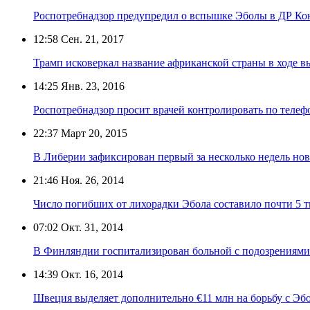
Роспотребнадзор предупредил о вспышке Эболы в ДР Ко
12:58
Сен. 21, 2017
Трамп исковеркал название африканской страны в ходе 
14:25
Янв. 23, 2016
Роспотребнадзор просит врачей контролировать по теле
22:37
Март 20, 2015
В Либерии зафиксирован первый за несколько недель но
21:46
Ноя. 26, 2014
Число погибших от лихорадки Эбола составило почти 5 т
07:02
Окт. 31, 2014
В Финляндии госпитализирован больной с подозрениями
14:39
Окт. 16, 2014
Швеция выделяет дополнительно €11 млн на борьбу с Эб