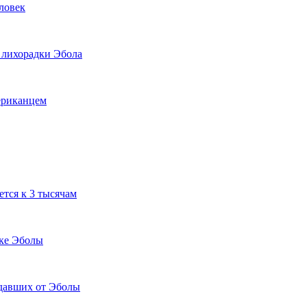
ловек
 лихорадки Эбола
ериканцем
тся к 3 тысячам
ике Эболы
адавших от Эболы