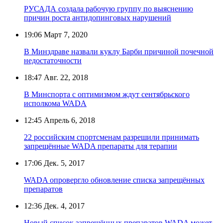
РУСАДА создала рабочую группу по выяснению
причин роста антидопинговых нарушений
19:06
Март 7, 2020
В Минздраве назвали куклу Барби причиной почечной
недостаточности
18:47
Авг. 22, 2018
В Минспорта с оптимизмом ждут сентябрьского
исполкома WADA
12:45
Апрель 6, 2018
22 российским спортсменам разрешили принимать
запрещённые WADA препараты для терапии
17:06
Дек. 5, 2017
WADA опровергло обновление списка запрещённых
препаратов
12:36
Дек. 4, 2017
Новый список запрещённых препаратов WADA может