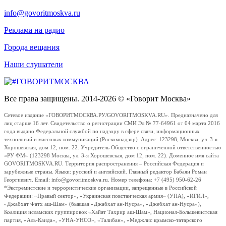
info@govoritmoskva.ru
Реклама на радио
Города вещания
Наши слушатели
Все права защищены. 2014-2026 © «Говорит Москва»
Сетевое издание «ГОВОРИТМОСКВА.РУ/GOVORITMOSKVA.RU». Предназначено для
лиц старше 16 лет. Свидетельство о регистрации СМИ Эл № 77-64961 от 04 марта 2016
года выдано Федеральной службой по надзору в сфере связи, информационных
технологий и массовых коммуникаций (Роскомнадзор). Адрес: 123298, Москва, ул. 3-я
Хорошевская, дом 12, пом. 22. Учредитель Общество с ограниченной ответственностью
«РУ ФМ» (123298 Москва, ул. 3-я Хорошевская, дом 12, пом. 22). Доменное имя сайта
GOVORITMOSKVA.RU. Территория распространения – Российская Федерация и
зарубежные страны. Языки: русский и английский. Главный редактор Бабаян Роман
Георгиевич. Email: info@govoritmoskva.ru. Номер телефона: +7 (495) 950-62-26
*Экстремистские и террористические организации, запрещенные в Российской
Федерации: «Правый сектор», «Украинская повстанческая армия» (УПА), «ИГИЛ»,
«Джабхат Фатх аш-Шам» (бывшая «Джабхат ан-Нусра», «Джебхат ан-Нусра»),
Коалиция исламских группировок «Хайят Тахрир аш-Шам», Национал-Большевистская
партия, «Аль-Каида», «УНА-УНСО», «Талибан», «Меджлис крымско-татарского