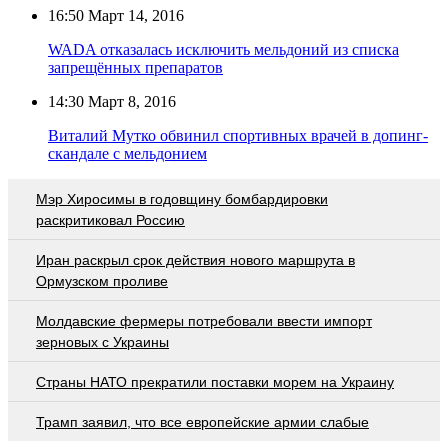
16:50
Март 14, 2016
WADA отказалась исключить мельдоний из списка
запрещённых препаратов
14:30
Март 8, 2016
Виталий Мутко обвинил спортивных врачей в допинг-
скандале с мельдонием
Мэр Хиросимы в годовщину бомбардировки
раскритиковал Россию
Иран раскрыл срок действия нового маршрута в
Ормузском проливе
Молдавские фермеры потребовали ввести импорт
зерновых с Украины
Страны НАТО прекратили поставки морем на Украину
Трамп заявил, что все европейские армии слабые