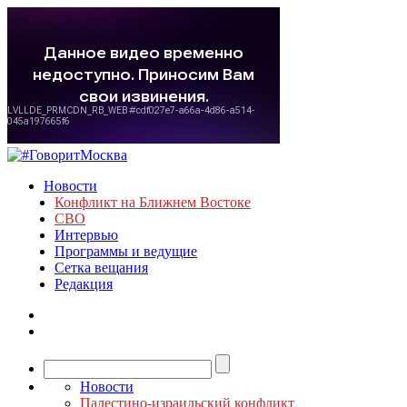
Новости
Конфликт на Ближнем Востоке
СВО
Интервью
Программы и ведущие
Сетка вещания
Редакция
Новости
Палестино-израильский конфликт