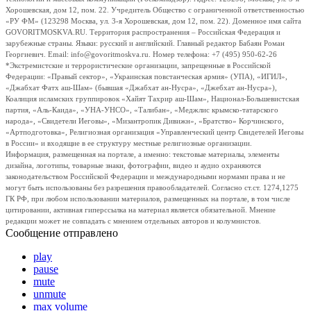
Хорошевская, дом 12, пом. 22. Учредитель Общество с ограниченной ответственностью
«РУ ФМ» (123298 Москва, ул. 3-я Хорошевская, дом 12, пом. 22). Доменное имя сайта
GOVORITMOSKVA.RU. Территория распространения – Российская Федерация и
зарубежные страны. Языки: русский и английский. Главный редактор Бабаян Роман
Георгиевич. Email: info@govoritmoskva.ru. Номер телефона: +7 (495) 950-62-26
*Экстремистские и террористические организации, запрещенные в Российской
Федерации: «Правый сектор», «Украинская повстанческая армия» (УПА), «ИГИЛ»,
«Джабхат Фатх аш-Шам» (бывшая «Джабхат ан-Нусра», «Джебхат ан-Нусра»),
Коалиция исламских группировок «Хайят Тахрир аш-Шам», Национал-Большевистская
партия, «Аль-Каида», «УНА-УНСО», «Талибан», «Меджлис крымско-татарского
народа», «Свидетели Иеговы», «Мизантропик Дивижн», «Братство» Корчинского,
«Артподготовка», Религиозная организация «Управленческий центр Свидетелей Иеговы
в России» и входящие в ее структуру местные религиозные организации.
Информация, размещенная на портале, а именно: текстовые материалы, элементы
дизайна, логотипы, товарные знаки, фотографии, видео и аудио охраняются
законодательством Российской Федерации и международными нормами права и не
могут быть использованы без разрешения правообладателей. Согласно ст.ст. 1274,1275
ГК РФ, при любом использовании материалов, размещенных на портале, в том числе
цитировании, активная гиперссылка на материал является обязательной. Мнение
редакции может не совпадать с мнением отдельных авторов и колумнистов.
Сообщение отправлено
play
pause
mute
unmute
max volume