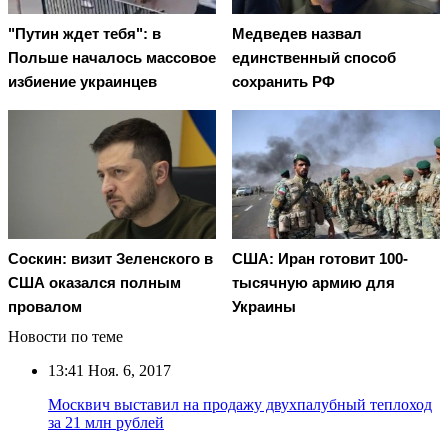
"Путин ждет тебя": в
Медведев назвал
Польше началось массовое
единственный способ
избиение украинцев
сохранить РФ
Соскин: визит Зеленского в
США: Иран готовит 100-
США оказался полным
тысячную армию для
провалом
Украины
Новости по теме
13:41
Ноя. 6, 2017
Москвич выставил на продажу двухпалубный теплоход
за 21 млн рублей