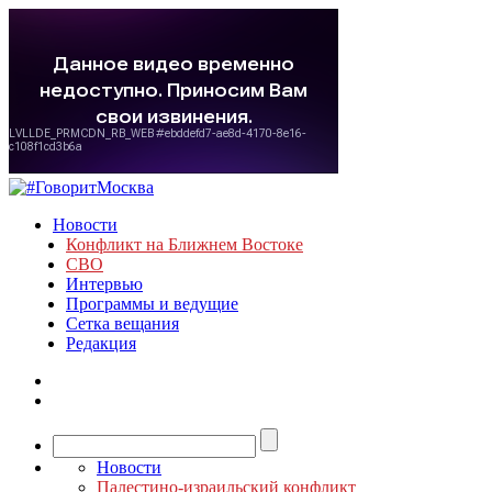
Новости
Конфликт на Ближнем Востоке
СВО
Интервью
Программы и ведущие
Сетка вещания
Редакция
Новости
Палестино-израильский конфликт