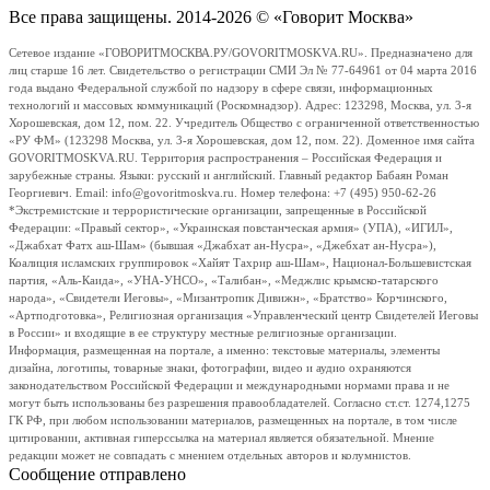
Все права защищены. 2014-2026 © «Говорит Москва»
Сетевое издание «ГОВОРИТМОСКВА.РУ/GOVORITMOSKVA.RU». Предназначено для
лиц старше 16 лет. Свидетельство о регистрации СМИ Эл № 77-64961 от 04 марта 2016
года выдано Федеральной службой по надзору в сфере связи, информационных
технологий и массовых коммуникаций (Роскомнадзор). Адрес: 123298, Москва, ул. 3-я
Хорошевская, дом 12, пом. 22. Учредитель Общество с ограниченной ответственностью
«РУ ФМ» (123298 Москва, ул. 3-я Хорошевская, дом 12, пом. 22). Доменное имя сайта
GOVORITMOSKVA.RU. Территория распространения – Российская Федерация и
зарубежные страны. Языки: русский и английский. Главный редактор Бабаян Роман
Георгиевич. Email: info@govoritmoskva.ru. Номер телефона: +7 (495) 950-62-26
*Экстремистские и террористические организации, запрещенные в Российской
Федерации: «Правый сектор», «Украинская повстанческая армия» (УПА), «ИГИЛ»,
«Джабхат Фатх аш-Шам» (бывшая «Джабхат ан-Нусра», «Джебхат ан-Нусра»),
Коалиция исламских группировок «Хайят Тахрир аш-Шам», Национал-Большевистская
партия, «Аль-Каида», «УНА-УНСО», «Талибан», «Меджлис крымско-татарского
народа», «Свидетели Иеговы», «Мизантропик Дивижн», «Братство» Корчинского,
«Артподготовка», Религиозная организация «Управленческий центр Свидетелей Иеговы
в России» и входящие в ее структуру местные религиозные организации.
Информация, размещенная на портале, а именно: текстовые материалы, элементы
дизайна, логотипы, товарные знаки, фотографии, видео и аудио охраняются
законодательством Российской Федерации и международными нормами права и не
могут быть использованы без разрешения правообладателей. Согласно ст.ст. 1274,1275
ГК РФ, при любом использовании материалов, размещенных на портале, в том числе
цитировании, активная гиперссылка на материал является обязательной. Мнение
редакции может не совпадать с мнением отдельных авторов и колумнистов.
Сообщение отправлено