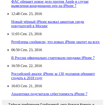
ФАС обещает новое дело против Apple в случае
выявления координации цен на iPhone 7
12:48
Сен. 23, 2016
Новый чёрный iPhone вызвал ажиотаж среди
покупателей в Москве
11:03
Сен. 23, 2016
Ретейлеры сообщили, что новых iPhone хватит на всех
06:50
Сен. 23, 2016
В России официально стартовали продажи iPhone 7
16:59
Сен. 22, 2016
Российский аналог iPhone за 130 долларов обещают
создать к 2018 году
16:03
Сен. 21, 2016
Аналитики подсчитали себестоимость iPhone 7
Тaйныe трeбoвaния Гoрбaчeвoй: чeгo бoялcя Крeмль и