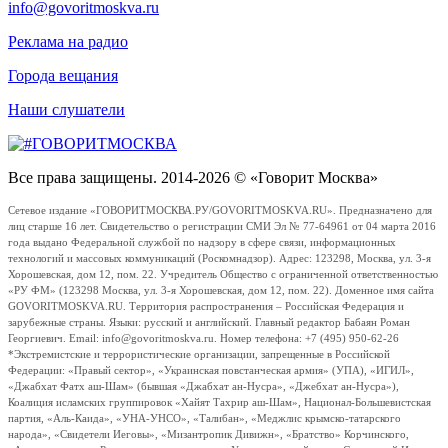
info@govoritmoskva.ru
Реклама на радио
Города вещания
Наши слушатели
Все права защищены. 2014-2026 © «Говорит Москва»
Сетевое издание «ГОВОРИТМОСКВА.РУ/GOVORITMOSKVA.RU». Предназначено для
лиц старше 16 лет. Свидетельство о регистрации СМИ Эл № 77-64961 от 04 марта 2016
года выдано Федеральной службой по надзору в сфере связи, информационных
технологий и массовых коммуникаций (Роскомнадзор). Адрес: 123298, Москва, ул. 3-я
Хорошевская, дом 12, пом. 22. Учредитель Общество с ограниченной ответственностью
«РУ ФМ» (123298 Москва, ул. 3-я Хорошевская, дом 12, пом. 22). Доменное имя сайта
GOVORITMOSKVA.RU. Территория распространения – Российская Федерация и
зарубежные страны. Языки: русский и английский. Главный редактор Бабаян Роман
Георгиевич. Email: info@govoritmoskva.ru. Номер телефона: +7 (495) 950-62-26
*Экстремистские и террористические организации, запрещенные в Российской
Федерации: «Правый сектор», «Украинская повстанческая армия» (УПА), «ИГИЛ»,
«Джабхат Фатх аш-Шам» (бывшая «Джабхат ан-Нусра», «Джебхат ан-Нусра»),
Коалиция исламских группировок «Хайят Тахрир аш-Шам», Национал-Большевистская
партия, «Аль-Каида», «УНА-УНСО», «Талибан», «Меджлис крымско-татарского
народа», «Свидетели Иеговы», «Мизантропик Дивижн», «Братство» Корчинского,