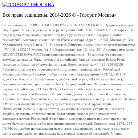
Все права защищены. 2014-2026 © «Говорит Москва»
Сетевое издание «ГОВОРИТМОСКВА.РУ/GOVORITMOSKVA.RU». Предназначено для
лиц старше 16 лет. Свидетельство о регистрации СМИ Эл № 77-64961 от 04 марта 2016
года выдано Федеральной службой по надзору в сфере связи, информационных
технологий и массовых коммуникаций (Роскомнадзор). Адрес: 123298, Москва, ул. 3-я
Хорошевская, дом 12, пом. 22. Учредитель Общество с ограниченной ответственностью
«РУ ФМ» (123298 Москва, ул. 3-я Хорошевская, дом 12, пом. 22). Доменное имя сайта
GOVORITMOSKVA.RU. Территория распространения – Российская Федерация и
зарубежные страны. Языки: русский и английский. Главный редактор Бабаян Роман
Георгиевич. Email: info@govoritmoskva.ru. Номер телефона: +7 (495) 950-62-26
*Экстремистские и террористические организации, запрещенные в Российской
Федерации: «Правый сектор», «Украинская повстанческая армия» (УПА), «ИГИЛ»,
«Джабхат Фатх аш-Шам» (бывшая «Джабхат ан-Нусра», «Джебхат ан-Нусра»),
Коалиция исламских группировок «Хайят Тахрир аш-Шам», Национал-Большевистская
партия, «Аль-Каида», «УНА-УНСО», «Талибан», «Меджлис крымско-татарского
народа», «Свидетели Иеговы», «Мизантропик Дивижн», «Братство» Корчинского,
«Артподготовка», Религиозная организация «Управленческий центр Свидетелей Иеговы
в России» и входящие в ее структуру местные религиозные организации.
Информация, размещенная на портале, а именно: текстовые материалы, элементы
дизайна, логотипы, товарные знаки, фотографии, видео и аудио охраняются
законодательством Российской Федерации и международными нормами права и не
могут быть использованы без разрешения правообладателей. Согласно ст.ст. 1274,1275
ГК РФ, при любом использовании материалов, размещенных на портале, в том числе
цитировании, активная гиперссылка на материал является обязательной. Мнение