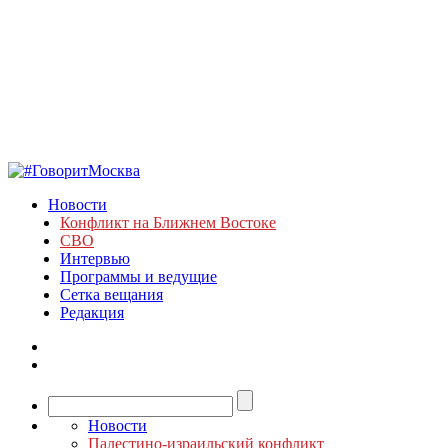
Новости
Конфликт на Ближнем Востоке
СВО
Интервью
Программы и ведущие
Сетка вещания
Редакция
Новости
Палестино-израильский конфликт