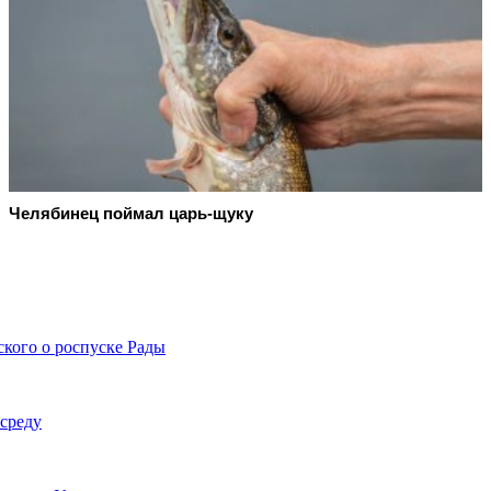
Челябинец поймал царь-щуку
кого о роспуске Рады
 среду