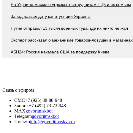
На Украине массово угрожают сотрудникам ТЦК и их семьям
Запад назвал дату капитуляции Украины
Путин отправил 13 тысяч военных туда, где их никто не жал
Эксперт рассказал о механизме товаров-ловушек в магазинах
АБН24: Россия наказала США за поддержку Киева
Связь с эфиром
СМС
+7 (925) 88-88-948
Звонок
+7 (495) 73-73-948
MAX
govoritmskbot
Telegram
govoritmskbot
Письмо
info@govoritmoskva.ru