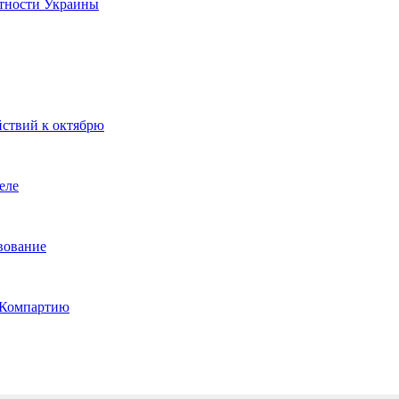
стности Украины
йствий к октябрю
еле
вование
ь Компартию