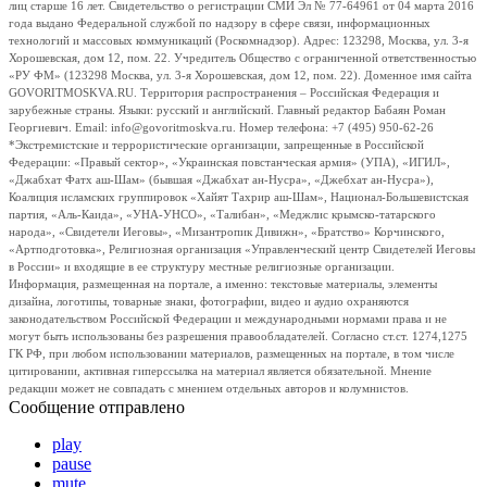
лиц старше 16 лет. Свидетельство о регистрации СМИ Эл № 77-64961 от 04 марта 2016
года выдано Федеральной службой по надзору в сфере связи, информационных
технологий и массовых коммуникаций (Роскомнадзор). Адрес: 123298, Москва, ул. 3-я
Хорошевская, дом 12, пом. 22. Учредитель Общество с ограниченной ответственностью
«РУ ФМ» (123298 Москва, ул. 3-я Хорошевская, дом 12, пом. 22). Доменное имя сайта
GOVORITMOSKVA.RU. Территория распространения – Российская Федерация и
зарубежные страны. Языки: русский и английский. Главный редактор Бабаян Роман
Георгиевич. Email: info@govoritmoskva.ru. Номер телефона: +7 (495) 950-62-26
*Экстремистские и террористические организации, запрещенные в Российской
Федерации: «Правый сектор», «Украинская повстанческая армия» (УПА), «ИГИЛ»,
«Джабхат Фатх аш-Шам» (бывшая «Джабхат ан-Нусра», «Джебхат ан-Нусра»),
Коалиция исламских группировок «Хайят Тахрир аш-Шам», Национал-Большевистская
партия, «Аль-Каида», «УНА-УНСО», «Талибан», «Меджлис крымско-татарского
народа», «Свидетели Иеговы», «Мизантропик Дивижн», «Братство» Корчинского,
«Артподготовка», Религиозная организация «Управленческий центр Свидетелей Иеговы
в России» и входящие в ее структуру местные религиозные организации.
Информация, размещенная на портале, а именно: текстовые материалы, элементы
дизайна, логотипы, товарные знаки, фотографии, видео и аудио охраняются
законодательством Российской Федерации и международными нормами права и не
могут быть использованы без разрешения правообладателей. Согласно ст.ст. 1274,1275
ГК РФ, при любом использовании материалов, размещенных на портале, в том числе
цитировании, активная гиперссылка на материал является обязательной. Мнение
редакции может не совпадать с мнением отдельных авторов и колумнистов.
Сообщение отправлено
play
pause
mute