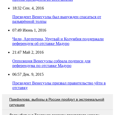
18:32
Сен. 4, 2016
Президент Венесуэлы был вынужден спасаться от
разъярённой толпы
07:49
Июнь 1, 2016
Чили, Аргентина, Уругвай и Колумбия поддержали
референдум об отставке Мадуро
21:47
Май 2, 2016
Оппозиция Венесуэлы собрала подписи для
референдума по отставке Мадуро
06:57
Дек. 9, 2015
Президент Венесуэлы призвал правительство уйти в
отставку
Памфилова: выборы в России пройдут в экстремальной
ситуации
Дело убитых в Таиланде россиян прекратило череду