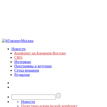
Новости
Конфликт на Ближнем Востоке
СВО
Интервью
Программы и ведущие
Сетка вещания
Редакция
Новости
Палестино-израильский конфликт