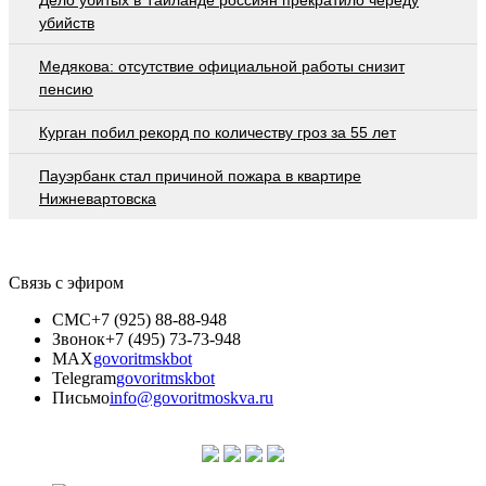
убийств
Медякова: отсутствие официальной работы снизит
пенсию
Курган побил рекорд по количеству гроз за 55 лет
Пауэрбанк стал причиной пожара в квартире
Нижневартовска
Связь с эфиром
СМС
+7 (925) 88-88-948
Звонок
+7 (495) 73-73-948
MAX
govoritmskbot
Telegram
govoritmskbot
Письмо
info@govoritmoskva.ru