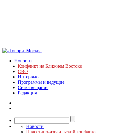
Новости
Конфликт на Ближнем Востоке
СВО
Интервью
Программы и ведущие
Сетка вещания
Редакция
Новости
Палестино-израильский конфликт