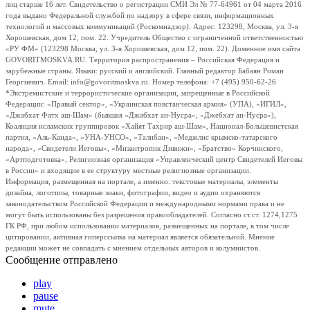
лиц старше 16 лет. Свидетельство о регистрации СМИ Эл № 77-64961 от 04 марта 2016
года выдано Федеральной службой по надзору в сфере связи, информационных
технологий и массовых коммуникаций (Роскомнадзор). Адрес: 123298, Москва, ул. 3-я
Хорошевская, дом 12, пом. 22. Учредитель Общество с ограниченной ответственностью
«РУ ФМ» (123298 Москва, ул. 3-я Хорошевская, дом 12, пом. 22). Доменное имя сайта
GOVORITMOSKVA.RU. Территория распространения – Российская Федерация и
зарубежные страны. Языки: русский и английский. Главный редактор Бабаян Роман
Георгиевич. Email: info@govoritmoskva.ru. Номер телефона: +7 (495) 950-62-26
*Экстремистские и террористические организации, запрещенные в Российской
Федерации: «Правый сектор», «Украинская повстанческая армия» (УПА), «ИГИЛ»,
«Джабхат Фатх аш-Шам» (бывшая «Джабхат ан-Нусра», «Джебхат ан-Нусра»),
Коалиция исламских группировок «Хайят Тахрир аш-Шам», Национал-Большевистская
партия, «Аль-Каида», «УНА-УНСО», «Талибан», «Меджлис крымско-татарского
народа», «Свидетели Иеговы», «Мизантропик Дивижн», «Братство» Корчинского,
«Артподготовка», Религиозная организация «Управленческий центр Свидетелей Иеговы
в России» и входящие в ее структуру местные религиозные организации.
Информация, размещенная на портале, а именно: текстовые материалы, элементы
дизайна, логотипы, товарные знаки, фотографии, видео и аудио охраняются
законодательством Российской Федерации и международными нормами права и не
могут быть использованы без разрешения правообладателей. Согласно ст.ст. 1274,1275
ГК РФ, при любом использовании материалов, размещенных на портале, в том числе
цитировании, активная гиперссылка на материал является обязательной. Мнение
редакции может не совпадать с мнением отдельных авторов и колумнистов.
Сообщение отправлено
play
pause
mute