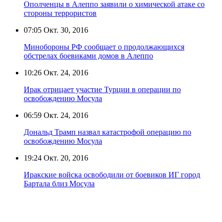
Ополченцы в Алеппо заявили о химической атаке со
стороны террористов
07:05
Окт. 30, 2016
Минобороны РФ сообщает о продолжающихся
обстрелах боевиками домов в Алеппо
10:26
Окт. 24, 2016
Ирак отрицает участие Турции в операции по
освобождению Мосула
06:59
Окт. 24, 2016
Дональд Трамп назвал катастрофой операцию по
освобождению Мосула
19:24
Окт. 20, 2016
Иракские войска освободили от боевиков ИГ город
Бартала близ Мосула