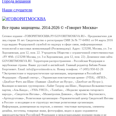
Города вещания
Наши слушатели
Все права защищены. 2014-2026 © «Говорит Москва»
Сетевое издание «ГОВОРИТМОСКВА.РУ/GOVORITMOSKVA.RU». Предназначено для
лиц старше 16 лет. Свидетельство о регистрации СМИ Эл № 77-64961 от 04 марта 2016
года выдано Федеральной службой по надзору в сфере связи, информационных
технологий и массовых коммуникаций (Роскомнадзор). Адрес: 123298, Москва, ул. 3-я
Хорошевская, дом 12, пом. 22. Учредитель Общество с ограниченной ответственностью
«РУ ФМ» (123298 Москва, ул. 3-я Хорошевская, дом 12, пом. 22). Доменное имя сайта
GOVORITMOSKVA.RU. Территория распространения – Российская Федерация и
зарубежные страны. Языки: русский и английский. Главный редактор Бабаян Роман
Георгиевич. Email: info@govoritmoskva.ru. Номер телефона: +7 (495) 950-62-26
*Экстремистские и террористические организации, запрещенные в Российской
Федерации: «Правый сектор», «Украинская повстанческая армия» (УПА), «ИГИЛ»,
«Джабхат Фатх аш-Шам» (бывшая «Джабхат ан-Нусра», «Джебхат ан-Нусра»),
Коалиция исламских группировок «Хайят Тахрир аш-Шам», Национал-Большевистская
партия, «Аль-Каида», «УНА-УНСО», «Талибан», «Меджлис крымско-татарского
народа», «Свидетели Иеговы», «Мизантропик Дивижн», «Братство» Корчинского,
«Артподготовка», Религиозная организация «Управленческий центр Свидетелей Иеговы
в России» и входящие в ее структуру местные религиозные организации.
Информация, размещенная на портале, а именно: текстовые материалы, элементы
дизайна, логотипы, товарные знаки, фотографии, видео и аудио охраняются
законодательством Российской Федерации и международными нормами права и не