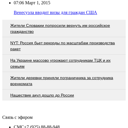
07:06
Март 1, 2015
Венесуэла вводит визы для граждан США
Жители Словакии попросили вернуть им российское
гражданство
NYT: Россия бьет рекорды по масштабам производства
ракет
На Украине массово угрожают сотрудникам ТЦК и их
семьям
Жители деревни приняли пограничника за сотрудника
военкомата
Нашествие акул дошло до России
Связь с эфиром
СМС
+7 (925) 88-88-948