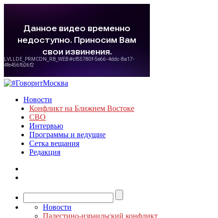
Новости
Конфликт на Ближнем Востоке
СВО
Интервью
Программы и ведущие
Сетка вещания
Редакция
Новости
Палестино-израильский конфликт