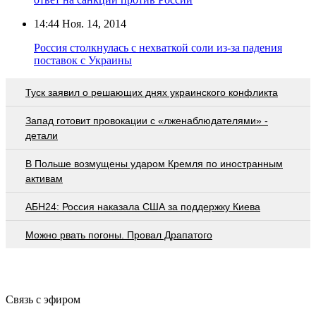
14:44
Ноя. 14, 2014
Россия столкнулась с нехваткой соли из-за падения
поставок с Украины
Туск заявил о решающих днях украинского конфликта
Запад готовит провокации с «лженаблюдателями» -
детали
В Польше возмущены ударом Кремля по иностранным
активам
АБН24: Россия наказала США за поддержку Киева
Можно рвать погоны. Провал Драпатого
Связь с эфиром