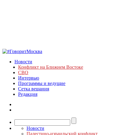
Новости
Конфликт на Ближнем Востоке
СВО
Интервью
Программы и ведущие
Сетка вещания
Редакция
Новости
Палестино-израильский конфликт