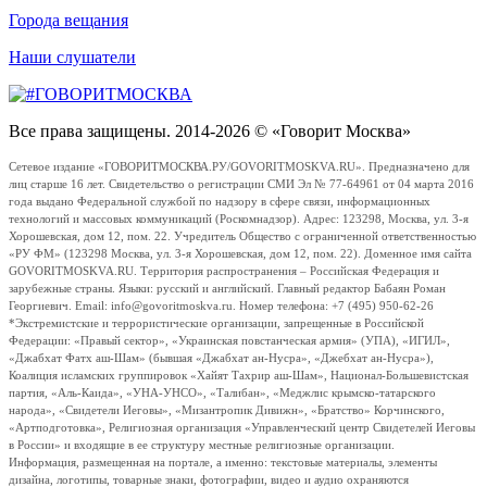
Города вещания
Наши слушатели
Все права защищены. 2014-2026 © «Говорит Москва»
Сетевое издание «ГОВОРИТМОСКВА.РУ/GOVORITMOSKVA.RU». Предназначено для
лиц старше 16 лет. Свидетельство о регистрации СМИ Эл № 77-64961 от 04 марта 2016
года выдано Федеральной службой по надзору в сфере связи, информационных
технологий и массовых коммуникаций (Роскомнадзор). Адрес: 123298, Москва, ул. 3-я
Хорошевская, дом 12, пом. 22. Учредитель Общество с ограниченной ответственностью
«РУ ФМ» (123298 Москва, ул. 3-я Хорошевская, дом 12, пом. 22). Доменное имя сайта
GOVORITMOSKVA.RU. Территория распространения – Российская Федерация и
зарубежные страны. Языки: русский и английский. Главный редактор Бабаян Роман
Георгиевич. Email: info@govoritmoskva.ru. Номер телефона: +7 (495) 950-62-26
*Экстремистские и террористические организации, запрещенные в Российской
Федерации: «Правый сектор», «Украинская повстанческая армия» (УПА), «ИГИЛ»,
«Джабхат Фатх аш-Шам» (бывшая «Джабхат ан-Нусра», «Джебхат ан-Нусра»),
Коалиция исламских группировок «Хайят Тахрир аш-Шам», Национал-Большевистская
партия, «Аль-Каида», «УНА-УНСО», «Талибан», «Меджлис крымско-татарского
народа», «Свидетели Иеговы», «Мизантропик Дивижн», «Братство» Корчинского,
«Артподготовка», Религиозная организация «Управленческий центр Свидетелей Иеговы
в России» и входящие в ее структуру местные религиозные организации.
Информация, размещенная на портале, а именно: текстовые материалы, элементы
дизайна, логотипы, товарные знаки, фотографии, видео и аудио охраняются