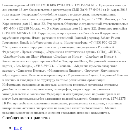
Сетевое издание «ГОВОРИТМОСКВА.РУ/GOVORITMOSKVA.RU». Предназначено для
лиц старше 16 лет. Свидетельство о регистрации СМИ Эл № 77-64961 от 04 марта 2016
года выдано Федеральной службой по надзору в сфере связи, информационных
технологий и массовых коммуникаций (Роскомнадзор). Адрес: 123298, Москва, ул. 3-я
Хорошевская, дом 12, пом. 22. Учредитель Общество с ограниченной ответственностью
«РУ ФМ» (123298 Москва, ул. 3-я Хорошевская, дом 12, пом. 22). Доменное имя сайта
GOVORITMOSKVA.RU. Территория распространения – Российская Федерация и
зарубежные страны. Языки: русский и английский. Главный редактор Бабаян Роман
Георгиевич. Email: info@govoritmoskva.ru. Номер телефона: +7 (495) 950-62-26
*Экстремистские и террористические организации, запрещенные в Российской
Федерации: «Правый сектор», «Украинская повстанческая армия» (УПА), «ИГИЛ»,
«Джабхат Фатх аш-Шам» (бывшая «Джабхат ан-Нусра», «Джебхат ан-Нусра»),
Коалиция исламских группировок «Хайят Тахрир аш-Шам», Национал-Большевистская
партия, «Аль-Каида», «УНА-УНСО», «Талибан», «Меджлис крымско-татарского
народа», «Свидетели Иеговы», «Мизантропик Дивижн», «Братство» Корчинского,
«Артподготовка», Религиозная организация «Управленческий центр Свидетелей Иеговы
в России» и входящие в ее структуру местные религиозные организации.
Информация, размещенная на портале, а именно: текстовые материалы, элементы
дизайна, логотипы, товарные знаки, фотографии, видео и аудио охраняются
законодательством Российской Федерации и международными нормами права и не
могут быть использованы без разрешения правообладателей. Согласно ст.ст. 1274,1275
ГК РФ, при любом использовании материалов, размещенных на портале, в том числе
цитировании, активная гиперссылка на материал является обязательной. Мнение
редакции может не совпадать с мнением отдельных авторов и колумнистов.
Сообщение отправлено
play