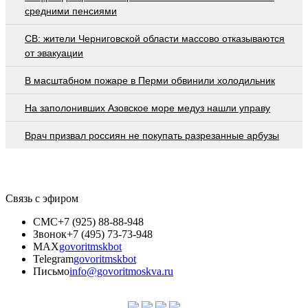
средними пенсиями
СВ: жители Черниговской области массово отказываются
от эвакуации
В масштабном пожаре в Перми обвинили холодильник
На заполонивших Азовское море медуз нашли управу
Врач призвал россиян не покупать разрезанные арбузы
Связь с эфиром
СМС
+7 (925) 88-88-948
Звонок
+7 (495) 73-73-948
MAX
govoritmskbot
Telegram
govoritmskbot
Письмо
info@govoritmoskva.ru