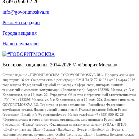
8 (495) 950-62-26
info@govoritmoskva.ru
Реклама на радио
Города вещания
Наши слушатели
Все права защищены. 2014-2026 © «Говорит Москва»
Сетевое издание «ГОВОРИТМОСКВА.РУ/GOVORITMOSKVA.RU». Предназначено для
лиц старше 16 лет. Свидетельство о регистрации СМИ Эл № 77-64961 от 04 марта 2016
года выдано Федеральной службой по надзору в сфере связи, информационных
технологий и массовых коммуникаций (Роскомнадзор). Адрес: 123298, Москва, ул. 3-я
Хорошевская, дом 12, пом. 22. Учредитель Общество с ограниченной ответственностью
«РУ ФМ» (123298 Москва, ул. 3-я Хорошевская, дом 12, пом. 22). Доменное имя сайта
GOVORITMOSKVA.RU. Территория распространения – Российская Федерация и
зарубежные страны. Языки: русский и английский. Главный редактор Бабаян Роман
Георгиевич. Email: info@govoritmoskva.ru. Номер телефона: +7 (495) 950-62-26
*Экстремистские и террористические организации, запрещенные в Российской
Федерации: «Правый сектор», «Украинская повстанческая армия» (УПА), «ИГИЛ»,
«Джабхат Фатх аш-Шам» (бывшая «Джабхат ан-Нусра», «Джебхат ан-Нусра»),
Коалиция исламских группировок «Хайят Тахрир аш-Шам», Национал-Большевистская