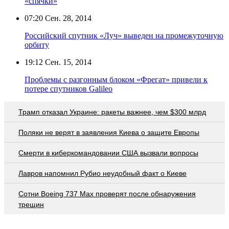
«спячки»
07:20
Сен. 28, 2014
Российский спутник «Луч» выведен на промежуточную
орбиту
19:12
Сен. 15, 2014
Проблемы с разгонным блоком «Фрегат» привели к
потере спутников Galileo
Трамп отказал Украине: ракеты важнее, чем $300 млрд
Поляки не верят в заявления Киева о защите Европы
Смерти в киберкомандовании США вызвали вопросы
Лавров напомнил Рубио неудобный факт о Киеве
Сотни Boeing 737 Max проверят после обнаружения
трещин