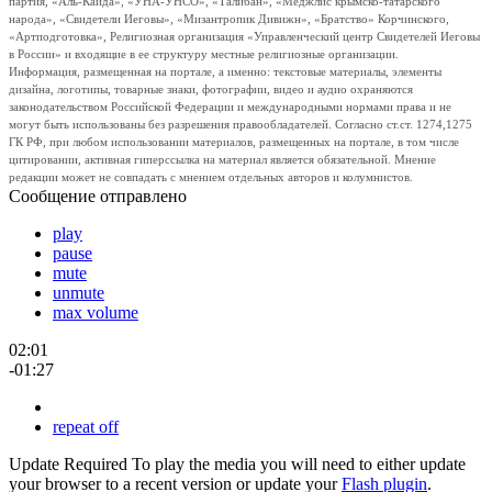
партия, «Аль-Каида», «УНА-УНСО», «Талибан», «Меджлис крымско-татарского
народа», «Свидетели Иеговы», «Мизантропик Дивижн», «Братство» Корчинского,
«Артподготовка», Религиозная организация «Управленческий центр Свидетелей Иеговы
в России» и входящие в ее структуру местные религиозные организации.
Информация, размещенная на портале, а именно: текстовые материалы, элементы
дизайна, логотипы, товарные знаки, фотографии, видео и аудио охраняются
законодательством Российской Федерации и международными нормами права и не
могут быть использованы без разрешения правообладателей. Согласно ст.ст. 1274,1275
ГК РФ, при любом использовании материалов, размещенных на портале, в том числе
цитировании, активная гиперссылка на материал является обязательной. Мнение
редакции может не совпадать с мнением отдельных авторов и колумнистов.
Сообщение отправлено
play
pause
mute
unmute
max volume
02:01
-01:27
repeat off
Update Required
To play the media you will need to either update
your browser to a recent version or update your
Flash plugin
.