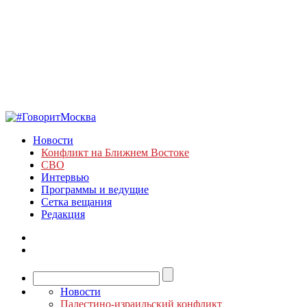
Новости
Конфликт на Ближнем Востоке
СВО
Интервью
Программы и ведущие
Сетка вещания
Редакция
Новости
Палестино-израильский конфликт