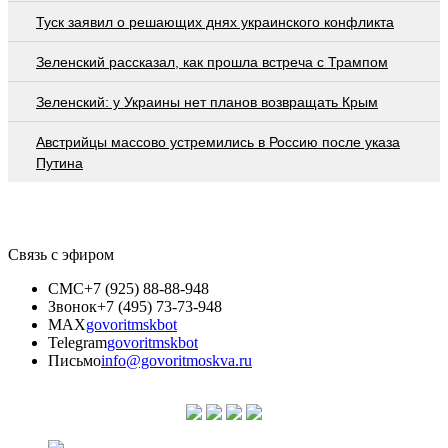
Туск заявил о решающих днях украинского конфликта
Зеленский рассказал, как прошла встреча с Трампом
Зеленский: у Украины нет планов возвращать Крым
Австрийцы массово устремились в Россию после указа
Путина
Связь с эфиром
СМС
+7 (925) 88-88-948
Звонок
+7 (495) 73-73-948
MAX
govoritmskbot
Telegram
govoritmskbot
Письмо
info@govoritmoskva.ru