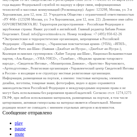
года выдано Федеральной службой по надзору в сфере связи, информационных
технологий и массовых коммуникаций (Роскомнадзор). Адрес: 123298, Москва, ул. 3-я
Хорошевская, дом 12, пом. 22. Учредитель Общество с ограниченной ответственностью
«РУ ФМ» (123298 Москва, ул. 3-я Хорошевская, дом 12, пом. 22). Доменное имя сайта
GOVORITMOSKVA.RU. Территория распространения – Российская Федерация и
зарубежные страны. Языки: русский и английский. Главный редактор Бабаян Роман
Георгиевич. Email: info@govoritmoskva.ru. Номер телефона: +7 (495) 950-62-26
*Экстремистские и террористические организации, запрещенные в Российской
Федерации: «Правый сектор», «Украинская повстанческая армия» (УПА), «ИГИЛ»,
«Джабхат Фатх аш-Шам» (бывшая «Джабхат ан-Нусра», «Джебхат ан-Нусра»),
Коалиция исламских группировок «Хайят Тахрир аш-Шам», Национал-Большевистская
партия, «Аль-Каида», «УНА-УНСО», «Талибан», «Меджлис крымско-татарского
народа», «Свидетели Иеговы», «Мизантропик Дивижн», «Братство» Корчинского,
«Артподготовка», Религиозная организация «Управленческий центр Свидетелей Иеговы
в России» и входящие в ее структуру местные религиозные организации.
Информация, размещенная на портале, а именно: текстовые материалы, элементы
дизайна, логотипы, товарные знаки, фотографии, видео и аудио охраняются
законодательством Российской Федерации и международными нормами права и не
могут быть использованы без разрешения правообладателей. Согласно ст.ст. 1274,1275
ГК РФ, при любом использовании материалов, размещенных на портале, в том числе
цитировании, активная гиперссылка на материал является обязательной. Мнение
редакции может не совпадать с мнением отдельных авторов и колумнистов.
Сообщение отправлено
play
pause
mute