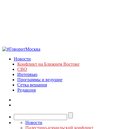
Новости
Конфликт на Ближнем Востоке
СВО
Интервью
Программы и ведущие
Сетка вещания
Редакция
Новости
Палестино-израильский конфликт