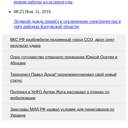
режим работы из-за непогоды
08:25
Ноя. 11, 2016
Ледяной дождь привёл к отключению электричества в
трёх районах Калужской области
ВКС РФ разбомбили подземный город ССО, дрон снял
результат удара
Одно государство отменило признание Южной Осетии и
Абхазии
Террорист Павел Дуров* прокомментировал свой новый
статус
Полпред в УрФО Артем Жога рассказал о планах по
мобилизации
Замглавы МИД РФ назвал условие для переговоров по
Украине