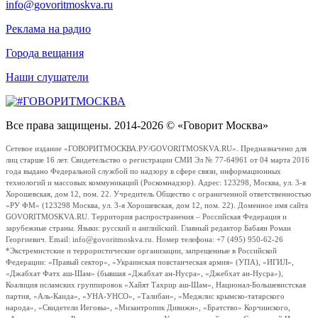
info@govoritmoskva.ru
Реклама на радио
Города вещания
Наши слушатели
Все права защищены. 2014-2026 © «Говорит Москва»
Сетевое издание «ГОВОРИТМОСКВА.РУ/GOVORITMOSKVA.RU». Предназначено для
лиц старше 16 лет. Свидетельство о регистрации СМИ Эл № 77-64961 от 04 марта 2016
года выдано Федеральной службой по надзору в сфере связи, информационных
технологий и массовых коммуникаций (Роскомнадзор). Адрес: 123298, Москва, ул. 3-я
Хорошевская, дом 12, пом. 22. Учредитель Общество с ограниченной ответственностью
«РУ ФМ» (123298 Москва, ул. 3-я Хорошевская, дом 12, пом. 22). Доменное имя сайта
GOVORITMOSKVA.RU. Территория распространения – Российская Федерация и
зарубежные страны. Языки: русский и английский. Главный редактор Бабаян Роман
Георгиевич. Email: info@govoritmoskva.ru. Номер телефона: +7 (495) 950-62-26
*Экстремистские и террористические организации, запрещенные в Российской
Федерации: «Правый сектор», «Украинская повстанческая армия» (УПА), «ИГИЛ»,
«Джабхат Фатх аш-Шам» (бывшая «Джабхат ан-Нусра», «Джебхат ан-Нусра»),
Коалиция исламских группировок «Хайят Тахрир аш-Шам», Национал-Большевистская
партия, «Аль-Каида», «УНА-УНСО», «Талибан», «Меджлис крымско-татарского
народа», «Свидетели Иеговы», «Мизантропик Дивижн», «Братство» Корчинского,