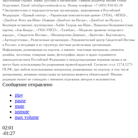
зарубежные страны. Языки: русский и английский. Главный редактор Бабаян Роман
Георгиевич. Email: info@govoritmoskva.ru. Номер телефона: +7 (495) 950-62-26
*Экстремистские и террористические организации, запрещенные в Российской
Федерации: «Правый сектор», «Украинская повстанческая армия» (УПА), «ИГИЛ»,
«Джабхат Фатх аш-Шам» (бывшая «Джабхат ан-Нусра», «Джебхат ан-Нусра»),
Коалиция исламских группировок «Хайят Тахрир аш-Шам», Национал-Большевистская
партия, «Аль-Каида», «УНА-УНСО», «Талибан», «Меджлис крымско-татарского
народа», «Свидетели Иеговы», «Мизантропик Дивижн», «Братство» Корчинского,
«Артподготовка», Религиозная организация «Управленческий центр Свидетелей Иеговы
в России» и входящие в ее структуру местные религиозные организации.
Информация, размещенная на портале, а именно: текстовые материалы, элементы
дизайна, логотипы, товарные знаки, фотографии, видео и аудио охраняются
законодательством Российской Федерации и международными нормами права и не
могут быть использованы без разрешения правообладателей. Согласно ст.ст. 1274,1275
ГК РФ, при любом использовании материалов, размещенных на портале, в том числе
цитировании, активная гиперссылка на материал является обязательной. Мнение
редакции может не совпадать с мнением отдельных авторов и колумнистов.
Сообщение отправлено
play
pause
mute
unmute
max volume
02:01
-01:27