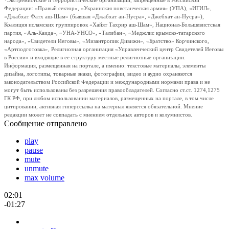
*Экстремистские и террористические организации, запрещенные в Российской
Федерации: «Правый сектор», «Украинская повстанческая армия» (УПА), «ИГИЛ»,
«Джабхат Фатх аш-Шам» (бывшая «Джабхат ан-Нусра», «Джебхат ан-Нусра»),
Коалиция исламских группировок «Хайят Тахрир аш-Шам», Национал-Большевистская
партия, «Аль-Каида», «УНА-УНСО», «Талибан», «Меджлис крымско-татарского
народа», «Свидетели Иеговы», «Мизантропик Дивижн», «Братство» Корчинского,
«Артподготовка», Религиозная организация «Управленческий центр Свидетелей Иеговы
в России» и входящие в ее структуру местные религиозные организации.
Информация, размещенная на портале, а именно: текстовые материалы, элементы
дизайна, логотипы, товарные знаки, фотографии, видео и аудио охраняются
законодательством Российской Федерации и международными нормами права и не
могут быть использованы без разрешения правообладателей. Согласно ст.ст. 1274,1275
ГК РФ, при любом использовании материалов, размещенных на портале, в том числе
цитировании, активная гиперссылка на материал является обязательной. Мнение
редакции может не совпадать с мнением отдельных авторов и колумнистов.
Сообщение отправлено
play
pause
mute
unmute
max volume
02:01
-01:27