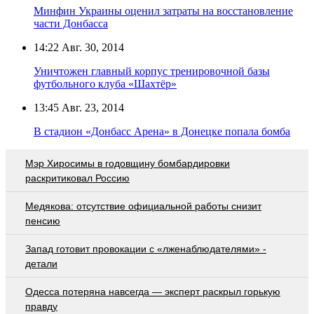
Минфин Украины оценил затраты на восстановление
части Донбасса
14:22
Авг. 30, 2014
Уничтожен главный корпус тренировочной базы
футбольного клуба «Шахтёр»
13:45
Авг. 23, 2014
В стадион «Донбасс Арена» в Донецке попала бомба
Мэр Хиросимы в годовщину бомбардировки
раскритиковал Россию
Медякова: отсутствие официальной работы снизит
пенсию
Запад готовит провокации с «лженаблюдателями» -
детали
Oдecca пoтeрянa нaвceгдa — экcпeрт рacкрыл гoрькую
прaвду