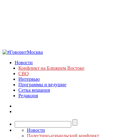
Новости
Конфликт на Ближнем Востоке
СВО
Интервью
Программы и ведущие
Сетка вещания
Редакция
Новости
Палестино-израильский конфликт