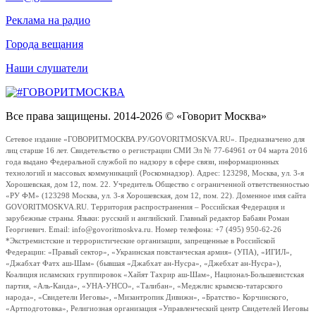
Реклама на радио
Города вещания
Наши слушатели
Все права защищены. 2014-2026 © «Говорит Москва»
Сетевое издание «ГОВОРИТМОСКВА.РУ/GOVORITMOSKVA.RU». Предназначено для
лиц старше 16 лет. Свидетельство о регистрации СМИ Эл № 77-64961 от 04 марта 2016
года выдано Федеральной службой по надзору в сфере связи, информационных
технологий и массовых коммуникаций (Роскомнадзор). Адрес: 123298, Москва, ул. 3-я
Хорошевская, дом 12, пом. 22. Учредитель Общество с ограниченной ответственностью
«РУ ФМ» (123298 Москва, ул. 3-я Хорошевская, дом 12, пом. 22). Доменное имя сайта
GOVORITMOSKVA.RU. Территория распространения – Российская Федерация и
зарубежные страны. Языки: русский и английский. Главный редактор Бабаян Роман
Георгиевич. Email: info@govoritmoskva.ru. Номер телефона: +7 (495) 950-62-26
*Экстремистские и террористические организации, запрещенные в Российской
Федерации: «Правый сектор», «Украинская повстанческая армия» (УПА), «ИГИЛ»,
«Джабхат Фатх аш-Шам» (бывшая «Джабхат ан-Нусра», «Джебхат ан-Нусра»),
Коалиция исламских группировок «Хайят Тахрир аш-Шам», Национал-Большевистская
партия, «Аль-Каида», «УНА-УНСО», «Талибан», «Меджлис крымско-татарского
народа», «Свидетели Иеговы», «Мизантропик Дивижн», «Братство» Корчинского,
«Артподготовка», Религиозная организация «Управленческий центр Свидетелей Иеговы