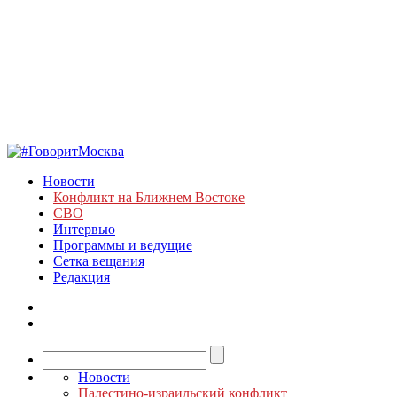
Новости
Конфликт на Ближнем Востоке
СВО
Интервью
Программы и ведущие
Сетка вещания
Редакция
Новости
Палестино-израильский конфликт