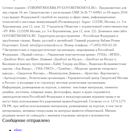
Сетевое издание «ГОВОРИТМОСКВА.РУ/GOVORITMOSKVA.RU». Предназначено для
лиц старше 16 лет. Свидетельство о регистрации СМИ Эл № 77-64961 от 04 марта 2016
года выдано Федеральной службой по надзору в сфере связи, информационных
технологий и массовых коммуникаций (Роскомнадзор). Адрес: 123298, Москва, ул. 3-я
Хорошевская, дом 12, пом. 22. Учредитель Общество с ограниченной ответственностью
«РУ ФМ» (123298 Москва, ул. 3-я Хорошевская, дом 12, пом. 22). Доменное имя сайта
GOVORITMOSKVA.RU. Территория распространения – Российская Федерация и
зарубежные страны. Языки: русский и английский. Главный редактор Бабаян Роман
Георгиевич. Email: info@govoritmoskva.ru. Номер телефона: +7 (495) 950-62-26
*Экстремистские и террористические организации, запрещенные в Российской
Федерации: «Правый сектор», «Украинская повстанческая армия» (УПА), «ИГИЛ»,
«Джабхат Фатх аш-Шам» (бывшая «Джабхат ан-Нусра», «Джебхат ан-Нусра»),
Коалиция исламских группировок «Хайят Тахрир аш-Шам», Национал-Большевистская
партия, «Аль-Каида», «УНА-УНСО», «Талибан», «Меджлис крымско-татарского
народа», «Свидетели Иеговы», «Мизантропик Дивижн», «Братство» Корчинского,
«Артподготовка», Религиозная организация «Управленческий центр Свидетелей Иеговы
в России» и входящие в ее структуру местные религиозные организации.
Информация, размещенная на портале, а именно: текстовые материалы, элементы
дизайна, логотипы, товарные знаки, фотографии, видео и аудио охраняются
законодательством Российской Федерации и международными нормами права и не
могут быть использованы без разрешения правообладателей. Согласно ст.ст. 1274,1275
ГК РФ, при любом использовании материалов, размещенных на портале, в том числе
цитировании, активная гиперссылка на материал является обязательной. Мнение
редакции может не совпадать с мнением отдельных авторов и колумнистов.
Сообщение отправлено
play