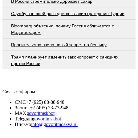
В России стремительно дорожает сахар
Службу внешней разведки возглавил гражданин Турции
Bloomberg объяснил, почему Россия сближается с
Мадагаскаром
Правительство ввело новый запрет по бензину
Трамп планирует изменить законопроект о санкциях
против России
Связь с эфиром
СМС
+7 (925) 88-88-948
Звонок
+7 (495) 73-73-948
MAX
govoritmskbot
Telegram
govoritmskbot
Письмо
info@govoritmoskva.ru