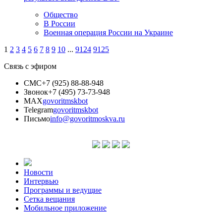
Общество
В России
Военная операция России на Украине
1
2
3
4
5
6
7
8
9
10
...
9124
9125
Связь с эфиром
СМС
+7 (925) 88-88-948
Звонок
+7 (495) 73-73-948
MAX
govoritmskbot
Telegram
govoritmskbot
Письмо
info@govoritmoskva.ru
Новости
Интервью
Программы и ведущие
Сетка вещания
Мобильное приложение