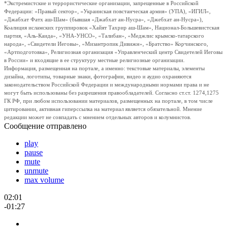
*Экстремистские и террористические организации, запрещенные в Российской
Федерации: «Правый сектор», «Украинская повстанческая армия» (УПА), «ИГИЛ»,
«Джабхат Фатх аш-Шам» (бывшая «Джабхат ан-Нусра», «Джебхат ан-Нусра»),
Коалиция исламских группировок «Хайят Тахрир аш-Шам», Национал-Большевистская
партия, «Аль-Каида», «УНА-УНСО», «Талибан», «Меджлис крымско-татарского
народа», «Свидетели Иеговы», «Мизантропик Дивижн», «Братство» Корчинского,
«Артподготовка», Религиозная организация «Управленческий центр Свидетелей Иеговы
в России» и входящие в ее структуру местные религиозные организации.
Информация, размещенная на портале, а именно: текстовые материалы, элементы
дизайна, логотипы, товарные знаки, фотографии, видео и аудио охраняются
законодательством Российской Федерации и международными нормами права и не
могут быть использованы без разрешения правообладателей. Согласно ст.ст. 1274,1275
ГК РФ, при любом использовании материалов, размещенных на портале, в том числе
цитировании, активная гиперссылка на материал является обязательной. Мнение
редакции может не совпадать с мнением отдельных авторов и колумнистов.
Сообщение отправлено
play
pause
mute
unmute
max volume
02:01
-01:27