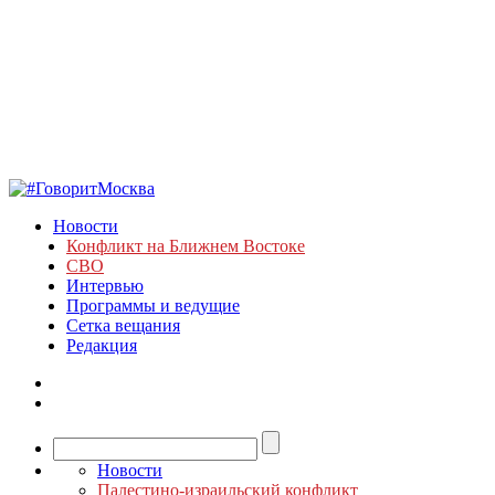
Новости
Конфликт на Ближнем Востоке
СВО
Интервью
Программы и ведущие
Сетка вещания
Редакция
Новости
Палестино-израильский конфликт