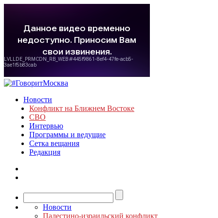
Новости
Конфликт на Ближнем Востоке
СВО
Интервью
Программы и ведущие
Сетка вещания
Редакция
Новости
Палестино-израильский конфликт