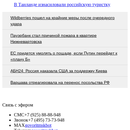
В Таиланде изнасиловали российскую туристку
Wildberries пошел на крайние меры после очередного
удара
Пауэрбанк стал причиной пожара в квартире
Нижневартовска
EC придется умолять о пощаде, если Путин перейдет к
«плану Б»
АБН24: Россия наказала США за поддержку Киева
Варшава отреагировала на перенос посольства РФ
Связь с эфиром
СМС
+7 (925) 88-88-948
Звонок
+7 (495) 73-73-948
MAX
govoritmskbot