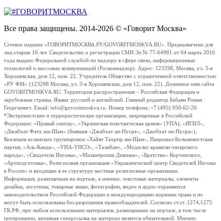
Все права защищены. 2014-2026 © «Говорит Москва»
Сетевое издание «ГОВОРИТМОСКВА.РУ/GOVORITMOSKVA.RU». Предназначено для
лиц старше 16 лет. Свидетельство о регистрации СМИ Эл № 77-64961 от 04 марта 2016
года выдано Федеральной службой по надзору в сфере связи, информационных
технологий и массовых коммуникаций (Роскомнадзор). Адрес: 123298, Москва, ул. 3-я
Хорошевская, дом 12, пом. 22. Учредитель Общество с ограниченной ответственностью
«РУ ФМ» (123298 Москва, ул. 3-я Хорошевская, дом 12, пом. 22). Доменное имя сайта
GOVORITMOSKVA.RU. Территория распространения – Российская Федерация и
зарубежные страны. Языки: русский и английский. Главный редактор Бабаян Роман
Георгиевич. Email: info@govoritmoskva.ru. Номер телефона: +7 (495) 950-62-26
*Экстремистские и террористические организации, запрещенные в Российской
Федерации: «Правый сектор», «Украинская повстанческая армия» (УПА), «ИГИЛ»,
«Джабхат Фатх аш-Шам» (бывшая «Джабхат ан-Нусра», «Джебхат ан-Нусра»),
Коалиция исламских группировок «Хайят Тахрир аш-Шам», Национал-Большевистская
партия, «Аль-Каида», «УНА-УНСО», «Талибан», «Меджлис крымско-татарского
народа», «Свидетели Иеговы», «Мизантропик Дивижн», «Братство» Корчинского,
«Артподготовка», Религиозная организация «Управленческий центр Свидетелей Иеговы
в России» и входящие в ее структуру местные религиозные организации.
Информация, размещенная на портале, а именно: текстовые материалы, элементы
дизайна, логотипы, товарные знаки, фотографии, видео и аудио охраняются
законодательством Российской Федерации и международными нормами права и не
могут быть использованы без разрешения правообладателей. Согласно ст.ст. 1274,1275
ГК РФ, при любом использовании материалов, размещенных на портале, в том числе
цитировании, активная гиперссылка на материал является обязательной. Мнение