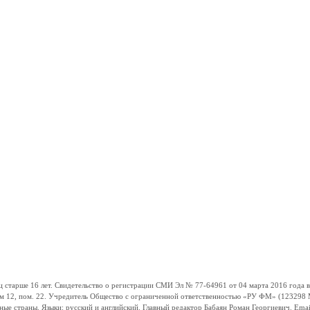
ше 16 лет. Свидетельство о регистрации СМИ Эл № 77-64961 от 04 марта 2016 года вы
ом 12, пом. 22. Учредитель Общество с ограниченной ответственностью «РУ ФМ» (123298 Мо
траны. Языки: русский и английский. Главный редактор Бабаян Роман Георгиевич. Email: