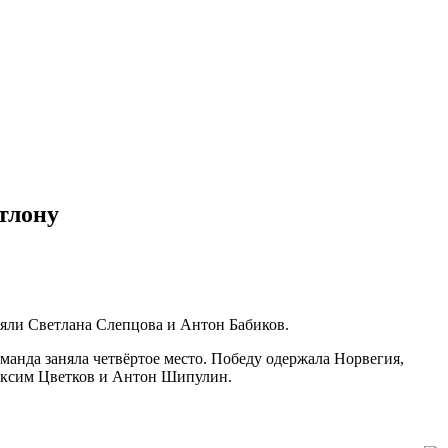
атлону
авляли Светлана Слепцова и Антон Бабиков.
оманда заняла четвёртое место. Победу одержала Норвегия,
Максим Цветков и Антон Шипулин.