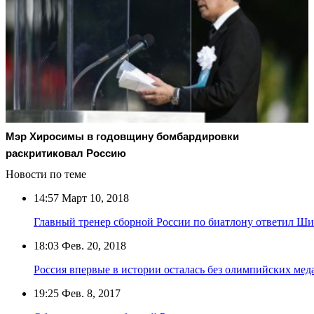
Мэр Хиросимы в годовщину бомбардировки
раскритиковал Россию
Новости по теме
14:57
Март 10, 2018
Главный тренер сборной России по биатлону ответил Ши
18:03
Фев. 20, 2018
Россия впервые в истории осталась без олимпийских мед
19:25
Фев. 8, 2017