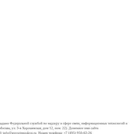
дано Федеральной службой по надзору в сфере связи, информационных технологий и
сква, ул. 3-я Хорошевская, дом 12, пом. 22). Доменное имя сайта
 info@govoritmoskva.ru. Номер телефона: +7 (495) 950-62-26