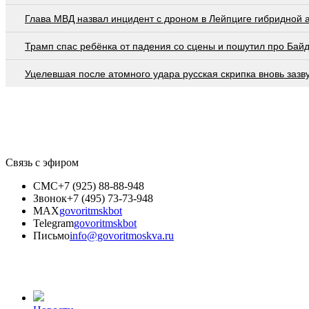
Глава МВД назвал инцидент с дроном в Лейпциге гибридной 
Трамп спас ребёнка от падения со сцены и пошутил про Бай
Уцелевшая после атомного удара русская скрипка вновь зазв
Связь с эфиром
СМС
+7 (925) 88-88-948
Звонок
+7 (495) 73-73-948
MAX
govoritmskbot
Telegram
govoritmskbot
Письмо
info@govoritmoskva.ru