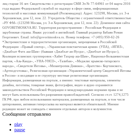
лиц старше 16 лет. Свидетельство о регистрации СМИ Эл № 77-64961 от 04 марта 2016
года выдано Федеральной службой по надзору в сфере связи, информационных
технологий и массовых коммуникаций (Роскомнадзор). Адрес: 123298, Москва, ул. 3-я
Хорошевская, дом 12, пом. 22. Учредитель Общество с ограниченной ответственностью
«РУ ФМ» (123298 Москва, ул. 3-я Хорошевская, дом 12, пом. 22). Доменное имя сайта
GOVORITMOSKVA.RU. Территория распространения – Российская Федерация и
зарубежные страны. Языки: русский и английский. Главный редактор Бабаян Роман
Георгиевич. Email: info@govoritmoskva.ru. Номер телефона: +7 (495) 950-62-26
*Экстремистские и террористические организации, запрещенные в Российской
Федерации: «Правый сектор», «Украинская повстанческая армия» (УПА), «ИГИЛ»,
«Джабхат Фатх аш-Шам» (бывшая «Джабхат ан-Нусра», «Джебхат ан-Нусра»),
Коалиция исламских группировок «Хайят Тахрир аш-Шам», Национал-Большевистская
партия, «Аль-Каида», «УНА-УНСО», «Талибан», «Меджлис крымско-татарского
народа», «Свидетели Иеговы», «Мизантропик Дивижн», «Братство» Корчинского,
«Артподготовка», Религиозная организация «Управленческий центр Свидетелей Иеговы
в России» и входящие в ее структуру местные религиозные организации.
Информация, размещенная на портале, а именно: текстовые материалы, элементы
дизайна, логотипы, товарные знаки, фотографии, видео и аудио охраняются
законодательством Российской Федерации и международными нормами права и не
могут быть использованы без разрешения правообладателей. Согласно ст.ст. 1274,1275
ГК РФ, при любом использовании материалов, размещенных на портале, в том числе
цитировании, активная гиперссылка на материал является обязательной. Мнение
редакции может не совпадать с мнением отдельных авторов и колумнистов.
Сообщение отправлено
play
pause