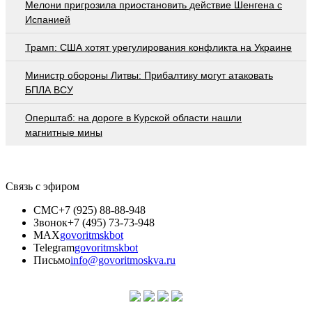
Мелони пригрозила приостановить действие Шенгена с
Испанией
Трамп: США хотят урегулирования конфликта на Украине
Министр обороны Литвы: Прибалтику могут атаковать
БПЛА ВСУ
Оперштаб: на дороге в Курской области нашли
магнитные мины
Связь с эфиром
СМС
+7 (925) 88-88-948
Звонок
+7 (495) 73-73-948
MAX
govoritmskbot
Telegram
govoritmskbot
Письмо
info@govoritmoskva.ru