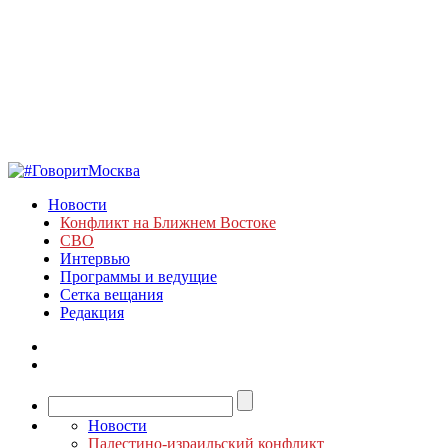
Новости
Конфликт на Ближнем Востоке
СВО
Интервью
Программы и ведущие
Сетка вещания
Редакция
Новости
Палестино-израильский конфликт