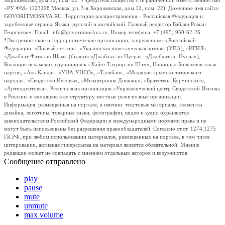
Хорошевская, дом 12, пом. 22. Учредитель Общество с ограниченной ответственностью
«РУ ФМ» (123298 Москва, ул. 3-я Хорошевская, дом 12, пом. 22). Доменное имя сайта
GOVORITMOSKVA.RU. Территория распространения – Российская Федерация и
зарубежные страны. Языки: русский и английский. Главный редактор Бабаян Роман
Георгиевич. Email: info@govoritmoskva.ru. Номер телефона: +7 (495) 950-62-26
*Экстремистские и террористические организации, запрещенные в Российской
Федерации: «Правый сектор», «Украинская повстанческая армия» (УПА), «ИГИЛ»,
«Джабхат Фатх аш-Шам» (бывшая «Джабхат ан-Нусра», «Джебхат ан-Нусра»),
Коалиция исламских группировок «Хайят Тахрир аш-Шам», Национал-Большевистская
партия, «Аль-Каида», «УНА-УНСО», «Талибан», «Меджлис крымско-татарского
народа», «Свидетели Иеговы», «Мизантропик Дивижн», «Братство» Корчинского,
«Артподготовка», Религиозная организация «Управленческий центр Свидетелей Иеговы
в России» и входящие в ее структуру местные религиозные организации.
Информация, размещенная на портале, а именно: текстовые материалы, элементы
дизайна, логотипы, товарные знаки, фотографии, видео и аудио охраняются
законодательством Российской Федерации и международными нормами права и не
могут быть использованы без разрешения правообладателей. Согласно ст.ст. 1274,1275
ГК РФ, при любом использовании материалов, размещенных на портале, в том числе
цитировании, активная гиперссылка на материал является обязательной. Мнение
редакции может не совпадать с мнением отдельных авторов и колумнистов.
Сообщение отправлено
play
pause
mute
unmute
max volume