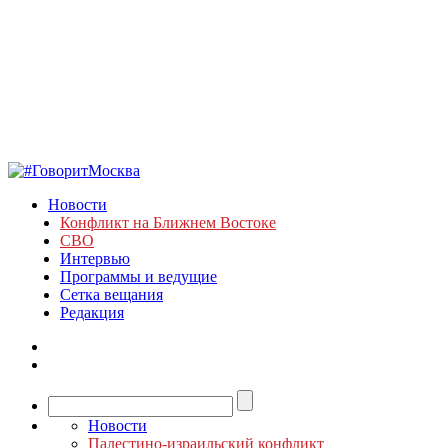
Новости
Конфликт на Ближнем Востоке
СВО
Интервью
Программы и ведущие
Сетка вещания
Редакция
Новости
Палестино-израильский конфликт