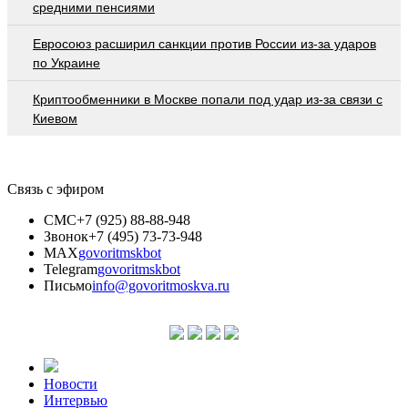
средними пенсиями
Евросоюз расширил санкции против России из-за ударов
по Украине
Криптообменники в Москве попали под удар из-за связи с
Киевом
Связь с эфиром
СМС
+7 (925) 88-88-948
Звонок
+7 (495) 73-73-948
MAX
govoritmskbot
Telegram
govoritmskbot
Письмо
info@govoritmoskva.ru
Новости
Интервью