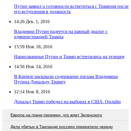
Путин заявил о готовности встретиться с Трампом после
его вступления в должность
14:26
Дек. 1, 2016
Владимир Путин надеется на равный диалог с
администрацией Трампа
15:59
Ноя. 18, 2016
Нарисованные Путин и Трамп встретились на телешоу
14:56
Ноя. 14, 2016
В Кремле раскрыли содержание письма Владимира
Путина Дональду Трампу
12:14
Ноя. 8, 2016
Дональд Трамп победил на выборах в США. Онлайн
Европа на грани перемен: что ждет Зеленского
Дело убитых в Таиланде россиян прекратило череду