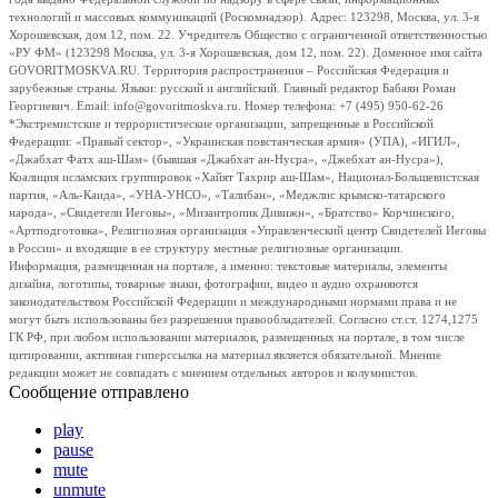
технологий и массовых коммуникаций (Роскомнадзор). Адрес: 123298, Москва, ул. 3-я
Хорошевская, дом 12, пом. 22. Учредитель Общество с ограниченной ответственностью
«РУ ФМ» (123298 Москва, ул. 3-я Хорошевская, дом 12, пом. 22). Доменное имя сайта
GOVORITMOSKVA.RU. Территория распространения – Российская Федерация и
зарубежные страны. Языки: русский и английский. Главный редактор Бабаян Роман
Георгиевич. Email: info@govoritmoskva.ru. Номер телефона: +7 (495) 950-62-26
*Экстремистские и террористические организации, запрещенные в Российской
Федерации: «Правый сектор», «Украинская повстанческая армия» (УПА), «ИГИЛ»,
«Джабхат Фатх аш-Шам» (бывшая «Джабхат ан-Нусра», «Джебхат ан-Нусра»),
Коалиция исламских группировок «Хайят Тахрир аш-Шам», Национал-Большевистская
партия, «Аль-Каида», «УНА-УНСО», «Талибан», «Меджлис крымско-татарского
народа», «Свидетели Иеговы», «Мизантропик Дивижн», «Братство» Корчинского,
«Артподготовка», Религиозная организация «Управленческий центр Свидетелей Иеговы
в России» и входящие в ее структуру местные религиозные организации.
Информация, размещенная на портале, а именно: текстовые материалы, элементы
дизайна, логотипы, товарные знаки, фотографии, видео и аудио охраняются
законодательством Российской Федерации и международными нормами права и не
могут быть использованы без разрешения правообладателей. Согласно ст.ст. 1274,1275
ГК РФ, при любом использовании материалов, размещенных на портале, в том числе
цитировании, активная гиперссылка на материал является обязательной. Мнение
редакции может не совпадать с мнением отдельных авторов и колумнистов.
Сообщение отправлено
play
pause
mute
unmute