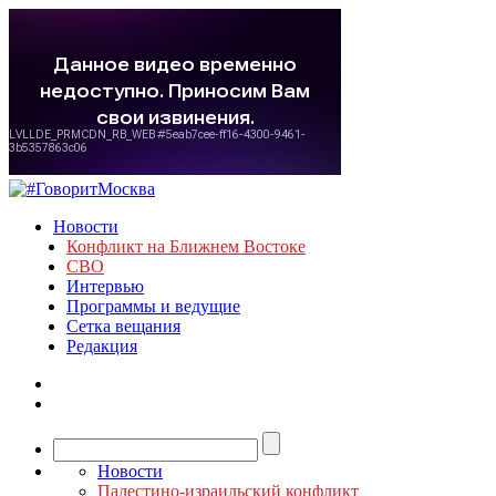
Новости
Конфликт на Ближнем Востоке
СВО
Интервью
Программы и ведущие
Сетка вещания
Редакция
Новости
Палестино-израильский конфликт