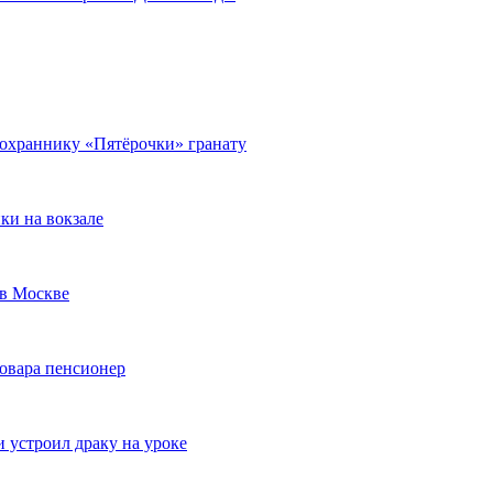
 охраннику «Пятёрочки» гранату
ки на вокзале
 в Москве
товара пенсионер
 устроил драку на уроке