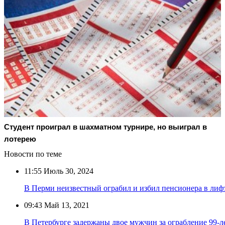
Студент проиграл в шахматном турнире, но выиграл в
лотерею
Новости по теме
11:55
Июль 30, 2024
В Перми неизвестный ограбил и избил пенсионера в лиф
09:43
Май 13, 2021
В Петербурге задержаны двое мужчин за ограбление 99-л