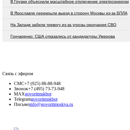
В Грузии объяснили масштабное отключение электроэнергии
В Ярославле перекрыли выезд в сторону Москвы из-за БПЛА
На Западе забили тревогу из-за угрозы окончания СВО
Гончаренко: США отказались от кандидатуры Умерова
Связь с эфиром
СМС
+7 (925) 88-88-948
Звонок
+7 (495) 73-73-948
MAX
govoritmskbot
Telegram
govoritmskbot
Письмо
info@govoritmoskva.ru