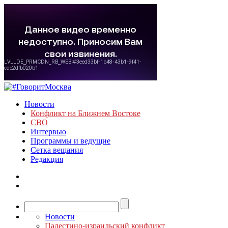
Новости
Конфликт на Ближнем Востоке
СВО
Интервью
Программы и ведущие
Сетка вещания
Редакция
Новости
Палестино-израильский конфликт