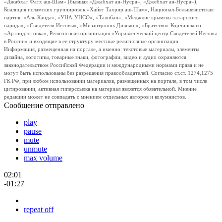
«Джабхат Фатх аш-Шам» (бывшая «Джабхат ан-Нусра», «Джебхат ан-Нусра»),
Коалиция исламских группировок «Хайят Тахрир аш-Шам», Национал-Большевистская
партия, «Аль-Каида», «УНА-УНСО», «Талибан», «Меджлис крымско-татарского
народа», «Свидетели Иеговы», «Мизантропик Дивижн», «Братство» Корчинского,
«Артподготовка», Религиозная организация «Управленческий центр Свидетелей Иеговы
в России» и входящие в ее структуру местные религиозные организации.
Информация, размещенная на портале, а именно: текстовые материалы, элементы
дизайна, логотипы, товарные знаки, фотографии, видео и аудио охраняются
законодательством Российской Федерации и международными нормами права и не
могут быть использованы без разрешения правообладателей. Согласно ст.ст. 1274,1275
ГК РФ, при любом использовании материалов, размещенных на портале, в том числе
цитировании, активная гиперссылка на материал является обязательной. Мнение
редакции может не совпадать с мнением отдельных авторов и колумнистов.
Сообщение отправлено
play
pause
mute
unmute
max volume
02:01
-01:27
repeat off