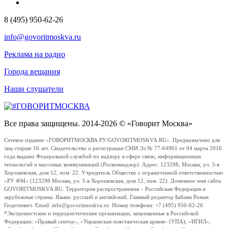
8 (495) 950-62-26
info@govoritmoskva.ru
Реклама на радио
Города вещания
Наши слушатели
Все права защищены. 2014-2026 © «Говорит Москва»
Сетевое издание «ГОВОРИТМОСКВА.РУ/GOVORITMOSKVA.RU». Предназначено для
лиц старше 16 лет. Свидетельство о регистрации СМИ Эл № 77-64961 от 04 марта 2016
года выдано Федеральной службой по надзору в сфере связи, информационных
технологий и массовых коммуникаций (Роскомнадзор). Адрес: 123298, Москва, ул. 3-я
Хорошевская, дом 12, пом. 22. Учредитель Общество с ограниченной ответственностью
«РУ ФМ» (123298 Москва, ул. 3-я Хорошевская, дом 12, пом. 22). Доменное имя сайта
GOVORITMOSKVA.RU. Территория распространения – Российская Федерация и
зарубежные страны. Языки: русский и английский. Главный редактор Бабаян Роман
Георгиевич. Email: info@govoritmoskva.ru. Номер телефона: +7 (495) 950-62-26
*Экстремистские и террористические организации, запрещенные в Российской
Федерации: «Правый сектор», «Украинская повстанческая армия» (УПА), «ИГИЛ»,