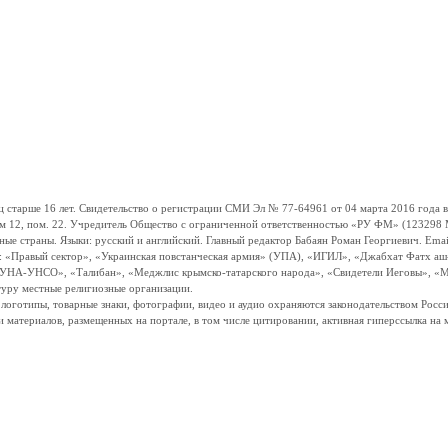
ше 16 лет. Свидетельство о регистрации СМИ Эл № 77-64961 от 04 марта 2016 года вы
ом 12, пом. 22. Учредитель Общество с ограниченной ответственностью «РУ ФМ» (123298 Мо
траны. Языки: русский и английский. Главный редактор Бабаян Роман Георгиевич. Email:
и: «Правый сектор», «Украинская повстанческая армия» (УПА), «ИГИЛ», «Джабхат Фатх а
«УНА-УНСО», «Талибан», «Меджлис крымско-татарского народа», «Свидетели Иеговы», «М
туру местные религиозные организации.
, логотипы, товарные знаки, фотографии, видео и аудио охраняются законодательством Ро
и материалов, размещенных на портале, в том числе цитировании, активная гиперссылка на 