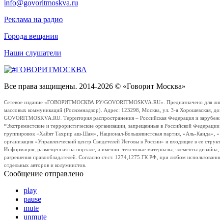
info@govoritmoskva.ru
Реклама на радио
Города вещания
Наши слушатели
Все права защищены. 2014-2026 © «Говорит Москва»
Сетевое издание «ГОВОРИТМОСКВА.РУ/GOVORITMOSKVA.RU». Предназначено для лиц стар
массовых коммуникаций (Роскомнадзор). Адрес: 123298, Москва, ул. 3-я Хорошевская, д
GOVORITMOSKVA.RU. Территория распространения – Российская Федерация и зарубежные с
*Экстремистские и террористические организации, запрещенные в Российской Федераци
группировок «Хайят Тахрир аш-Шам», Национал-Большевистская партия, «Аль-Каида», 
организация «Управленческий центр Свидетелей Иеговы в России» и входящие в ее струк
Информация, размещенная на портале, а именно: текстовые материалы, элементы дизайна
разрешения правообладателей. Согласно ст.ст. 1274,1275 ГК РФ, при любом использовани
отдельных авторов и колумнистов.
Сообщение отправлено
play
pause
mute
unmute