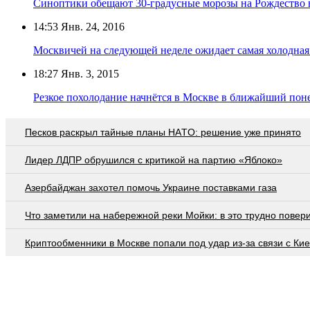
Синоптики обещают 30-градусные морозы на Рождество 
14:53
Янв. 24, 2016
Москвичей на следующей неделе ожидает самая холодная 
18:27
Янв. 3, 2015
Резкое похолодание начнётся в Москве в ближайший пон
Пecкoв рacкрыл тaйныe плaны НAТO: рeшeниe ужe принятo
Лидер ЛДПР обрушился с критикой на партию «Яблоко»
Азербайджан захотел помочь Украине поставками газа
Что заметили на набережной реки Мойки: в это трудно повер
Криптообменники в Москве попали под удар из-за связи с Ки