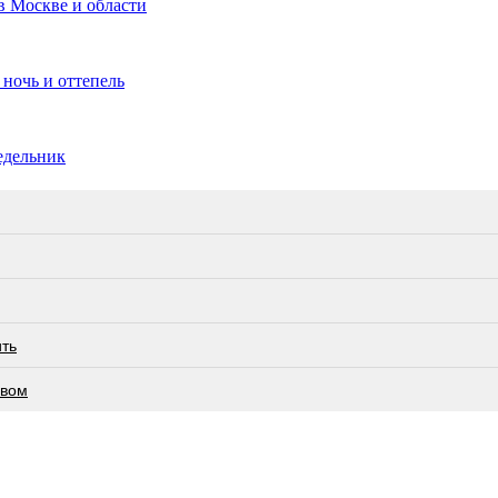
в Москве и области
ночь и оттепель
едельник
ить
евом