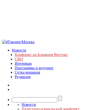
Новости
Конфликт на Ближнем Востоке
СВО
Интервью
Программы и ведущие
Сетка вещания
Редакция
Новости
Палестино-израильский конфликт