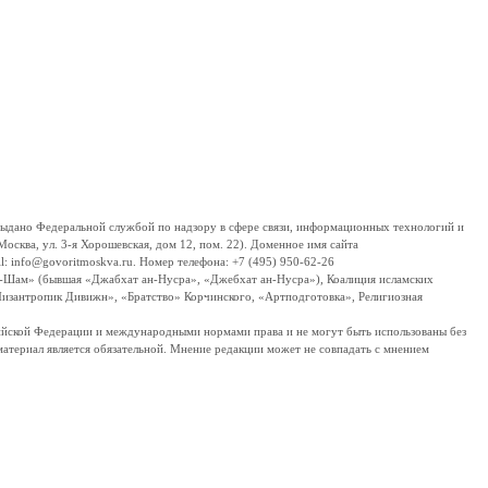
дано Федеральной службой по надзору в сфере связи, информационных технологий и
сква, ул. 3-я Хорошевская, дом 12, пом. 22). Доменное имя сайта
 info@govoritmoskva.ru. Номер телефона: +7 (495) 950-62-26
ш-Шам» (бывшая «Джабхат ан-Нусра», «Джебхат ан-Нусра»), Коалиция исламских
изантропик Дивижн», «Братство» Корчинского, «Артподготовка», Религиозная
ссийской Федерации и международными нормами права и не могут быть использованы без
материал является обязательной. Мнение редакции может не совпадать с мнением