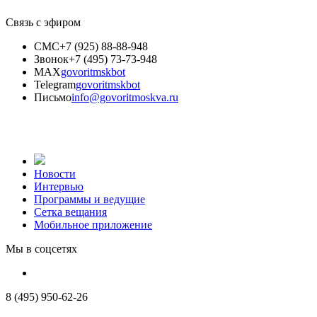
Связь с эфиром
СМС
+7 (925) 88-88-948
Звонок
+7 (495) 73-73-948
MAX
govoritmskbot
Telegram
govoritmskbot
Письмо
info@govoritmoskva.ru
Новости
Интервью
Программы и ведущие
Сетка вещания
Мобильное приложение
Мы в соцсетях
8 (495) 950-62-26