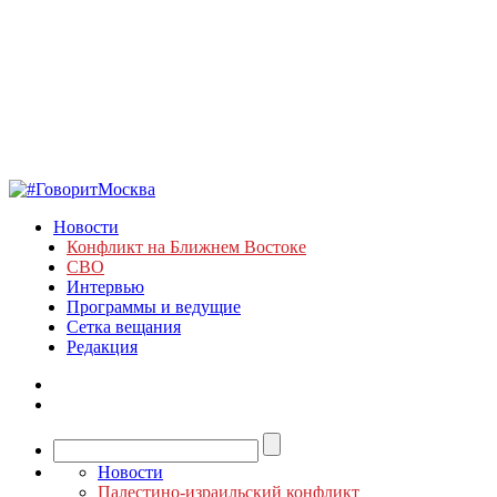
Новости
Конфликт на Ближнем Востоке
СВО
Интервью
Программы и ведущие
Сетка вещания
Редакция
Новости
Палестино-израильский конфликт