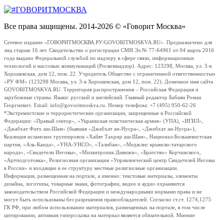
Все права защищены. 2014-2026 © «Говорит Москва»
Сетевое издание «ГОВОРИТМОСКВА.РУ/GOVORITMOSKVA.RU». Предназначено для
лиц старше 16 лет. Свидетельство о регистрации СМИ Эл № 77-64961 от 04 марта 2016
года выдано Федеральной службой по надзору в сфере связи, информационных
технологий и массовых коммуникаций (Роскомнадзор). Адрес: 123298, Москва, ул. 3-я
Хорошевская, дом 12, пом. 22. Учредитель Общество с ограниченной ответственностью
«РУ ФМ» (123298 Москва, ул. 3-я Хорошевская, дом 12, пом. 22). Доменное имя сайта
GOVORITMOSKVA.RU. Территория распространения – Российская Федерация и
зарубежные страны. Языки: русский и английский. Главный редактор Бабаян Роман
Георгиевич. Email: info@govoritmoskva.ru. Номер телефона: +7 (495) 950-62-26
*Экстремистские и террористические организации, запрещенные в Российской
Федерации: «Правый сектор», «Украинская повстанческая армия» (УПА), «ИГИЛ»,
«Джабхат Фатх аш-Шам» (бывшая «Джабхат ан-Нусра», «Джебхат ан-Нусра»),
Коалиция исламских группировок «Хайят Тахрир аш-Шам», Национал-Большевистская
партия, «Аль-Каида», «УНА-УНСО», «Талибан», «Меджлис крымско-татарского
народа», «Свидетели Иеговы», «Мизантропик Дивижн», «Братство» Корчинского,
«Артподготовка», Религиозная организация «Управленческий центр Свидетелей Иеговы
в России» и входящие в ее структуру местные религиозные организации.
Информация, размещенная на портале, а именно: текстовые материалы, элементы
дизайна, логотипы, товарные знаки, фотографии, видео и аудио охраняются
законодательством Российской Федерации и международными нормами права и не
могут быть использованы без разрешения правообладателей. Согласно ст.ст. 1274,1275
ГК РФ, при любом использовании материалов, размещенных на портале, в том числе
цитировании, активная гиперссылка на материал является обязательной. Мнение