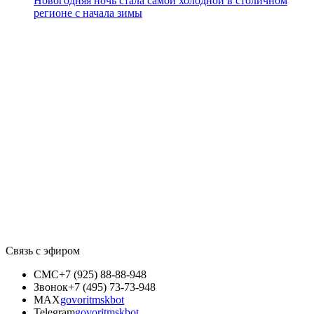
Новогодняя ночь стала самой холодной в столичном
регионе с начала зимы
Связь с эфиром
СМС
+7 (925) 88-88-948
Звонок
+7 (495) 73-73-948
MAX
govoritmskbot
Telegram
govoritmskbot