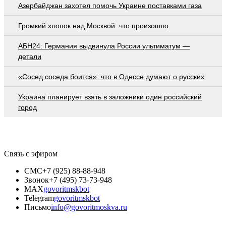
Азербайджан захотел помочь Украине поставками газа
Громкий хлопок над Москвой: что произошло
АБН24: Германия выдвинула России ультиматум —
детали
«Сосед соседа боится»: что в Одессе думают о русских
Украина планирует взять в заложники один российский
город
Связь с эфиром
СМС
+7 (925) 88-88-948
Звонок
+7 (495) 73-73-948
MAX
govoritmskbot
Telegram
govoritmskbot
Письмо
info@govoritmoskva.ru