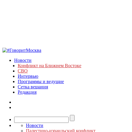
Новости
Конфликт на Ближнем Востоке
СВО
Интервью
Программы и ведущие
Сетка вещания
Редакция
Новости
Палестино-израильский конфликт