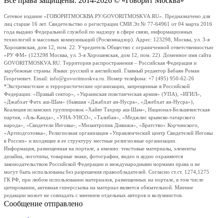
Все права защищены. 2014-2026 © «Говорит Москва»
Сетевое издание «ГОВОРИТМОСКВА.РУ/GOVORITMOSKVA.RU». Предназначено для
лиц старше 16 лет. Свидетельство о регистрации СМИ Эл № 77-64961 от 04 марта 2016
года выдано Федеральной службой по надзору в сфере связи, информационных
технологий и массовых коммуникаций (Роскомнадзор). Адрес: 123298, Москва, ул. 3-я
Хорошевская, дом 12, пом. 22. Учредитель Общество с ограниченной ответственностью
«РУ ФМ» (123298 Москва, ул. 3-я Хорошевская, дом 12, пом. 22). Доменное имя сайта
GOVORITMOSKVA.RU. Территория распространения – Российская Федерация и
зарубежные страны. Языки: русский и английский. Главный редактор Бабаян Роман
Георгиевич. Email: info@govoritmoskva.ru. Номер телефона: +7 (495) 950-62-26
*Экстремистские и террористические организации, запрещенные в Российской
Федерации: «Правый сектор», «Украинская повстанческая армия» (УПА), «ИГИЛ»,
«Джабхат Фатх аш-Шам» (бывшая «Джабхат ан-Нусра», «Джебхат ан-Нусра»),
Коалиция исламских группировок «Хайят Тахрир аш-Шам», Национал-Большевистская
партия, «Аль-Каида», «УНА-УНСО», «Талибан», «Меджлис крымско-татарского
народа», «Свидетели Иеговы», «Мизантропик Дивижн», «Братство» Корчинского,
«Артподготовка», Религиозная организация «Управленческий центр Свидетелей Иеговы
в России» и входящие в ее структуру местные религиозные организации.
Информация, размещенная на портале, а именно: текстовые материалы, элементы
дизайна, логотипы, товарные знаки, фотографии, видео и аудио охраняются
законодательством Российской Федерации и международными нормами права и не
могут быть использованы без разрешения правообладателей. Согласно ст.ст. 1274,1275
ГК РФ, при любом использовании материалов, размещенных на портале, в том числе
цитировании, активная гиперссылка на материал является обязательной. Мнение
редакции может не совпадать с мнением отдельных авторов и колумнистов.
Сообщение отправлено