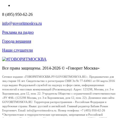
8 (495) 950-62-26
info@govoritmoskva.ru
Реклама на радио
Города вещания
Наши слушатели
Все права защищены. 2014-2026 © «Говорит Москва»
Сетевое издание «ГОВОРИТМОСКВА.РУ/GOVORITMOSKVA.RU». Предназначено для
лиц старше 16 лет. Свидетельство о регистрации СМИ Эл № 77-64961 от 04 марта 2016
года выдано Федеральной службой по надзору в сфере связи, информационных
технологий и массовых коммуникаций (Роскомнадзор). Адрес: 123298, Москва, ул. 3-я
Хорошевская, дом 12, пом. 22. Учредитель Общество с ограниченной ответственностью
«РУ ФМ» (123298 Москва, ул. 3-я Хорошевская, дом 12, пом. 22). Доменное имя сайта
GOVORITMOSKVA.RU. Территория распространения – Российская Федерация и
зарубежные страны. Языки: русский и английский. Главный редактор Бабаян Роман
Георгиевич. Email: info@govoritmoskva.ru. Номер телефона: +7 (495) 950-62-26
*Экстремистские и террористические организации, запрещенные в Российской