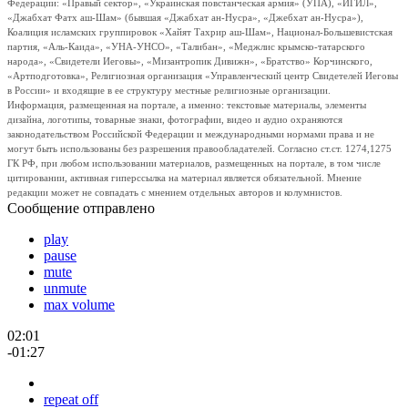
Федерации: «Правый сектор», «Украинская повстанческая армия» (УПА), «ИГИЛ»,
«Джабхат Фатх аш-Шам» (бывшая «Джабхат ан-Нусра», «Джебхат ан-Нусра»),
Коалиция исламских группировок «Хайят Тахрир аш-Шам», Национал-Большевистская
партия, «Аль-Каида», «УНА-УНСО», «Талибан», «Меджлис крымско-татарского
народа», «Свидетели Иеговы», «Мизантропик Дивижн», «Братство» Корчинского,
«Артподготовка», Религиозная организация «Управленческий центр Свидетелей Иеговы
в России» и входящие в ее структуру местные религиозные организации.
Информация, размещенная на портале, а именно: текстовые материалы, элементы
дизайна, логотипы, товарные знаки, фотографии, видео и аудио охраняются
законодательством Российской Федерации и международными нормами права и не
могут быть использованы без разрешения правообладателей. Согласно ст.ст. 1274,1275
ГК РФ, при любом использовании материалов, размещенных на портале, в том числе
цитировании, активная гиперссылка на материал является обязательной. Мнение
редакции может не совпадать с мнением отдельных авторов и колумнистов.
Сообщение отправлено
play
pause
mute
unmute
max volume
02:01
-01:27
repeat off