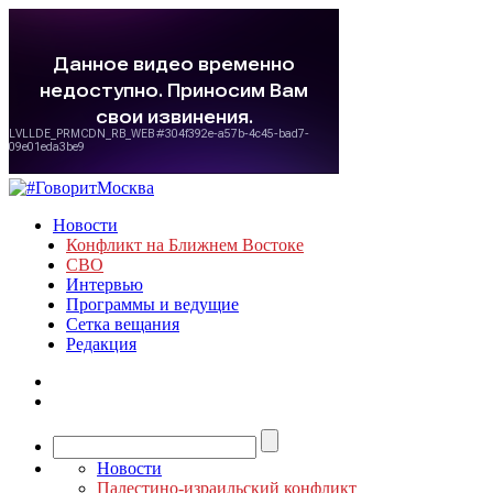
Новости
Конфликт на Ближнем Востоке
СВО
Интервью
Программы и ведущие
Сетка вещания
Редакция
Новости
Палестино-израильский конфликт