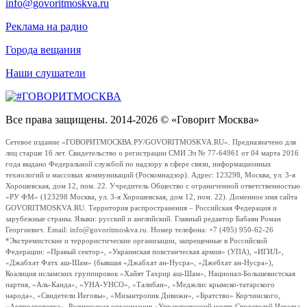
info@govoritmoskva.ru
Реклама на радио
Города вещания
Наши слушатели
Все права защищены. 2014-2026 © «Говорит Москва»
Сетевое издание «ГОВОРИТМОСКВА.РУ/GOVORITMOSKVA.RU». Предназначено для
лиц старше 16 лет. Свидетельство о регистрации СМИ Эл № 77-64961 от 04 марта 2016
года выдано Федеральной службой по надзору в сфере связи, информационных
технологий и массовых коммуникаций (Роскомнадзор). Адрес: 123298, Москва, ул. 3-я
Хорошевская, дом 12, пом. 22. Учредитель Общество с ограниченной ответственностью
«РУ ФМ» (123298 Москва, ул. 3-я Хорошевская, дом 12, пом. 22). Доменное имя сайта
GOVORITMOSKVA.RU. Территория распространения – Российская Федерация и
зарубежные страны. Языки: русский и английский. Главный редактор Бабаян Роман
Георгиевич. Email: info@govoritmoskva.ru. Номер телефона: +7 (495) 950-62-26
*Экстремистские и террористические организации, запрещенные в Российской
Федерации: «Правый сектор», «Украинская повстанческая армия» (УПА), «ИГИЛ»,
«Джабхат Фатх аш-Шам» (бывшая «Джабхат ан-Нусра», «Джебхат ан-Нусра»),
Коалиция исламских группировок «Хайят Тахрир аш-Шам», Национал-Большевистская
партия, «Аль-Каида», «УНА-УНСО», «Талибан», «Меджлис крымско-татарского
народа», «Свидетели Иеговы», «Мизантропик Дивижн», «Братство» Корчинского,
«Артподготовка», Религиозная организация «Управленческий центр Свидетелей Иеговы