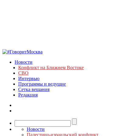
Новости
Конфликт на Ближнем Востоке
СВО
Интервью
Программы и ведущие
Сетка вещания
Редакция
Новости
Палестино-израильский конфликт