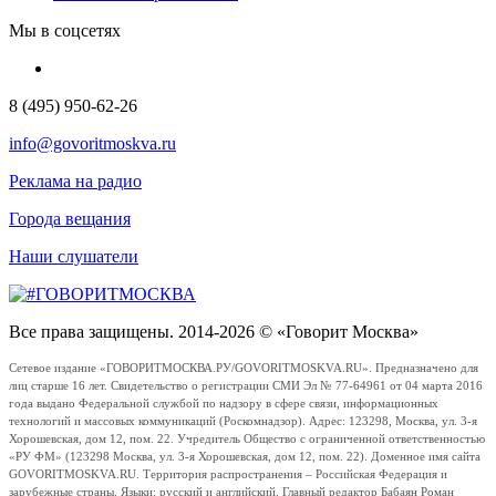
Мы в соцсетях
8 (495) 950-62-26
info@govoritmoskva.ru
Реклама на радио
Города вещания
Наши слушатели
Все права защищены. 2014-2026 © «Говорит Москва»
Сетевое издание «ГОВОРИТМОСКВА.РУ/GOVORITMOSKVA.RU». Предназначено для
лиц старше 16 лет. Свидетельство о регистрации СМИ Эл № 77-64961 от 04 марта 2016
года выдано Федеральной службой по надзору в сфере связи, информационных
технологий и массовых коммуникаций (Роскомнадзор). Адрес: 123298, Москва, ул. 3-я
Хорошевская, дом 12, пом. 22. Учредитель Общество с ограниченной ответственностью
«РУ ФМ» (123298 Москва, ул. 3-я Хорошевская, дом 12, пом. 22). Доменное имя сайта
GOVORITMOSKVA.RU. Территория распространения – Российская Федерация и
зарубежные страны. Языки: русский и английский. Главный редактор Бабаян Роман