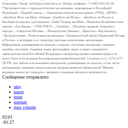
Георгиевич. Email: info@govoritmoskva.ru. Номер телефона: +7 (495) 950-62-26
*Экстремистские и террористические организации, запрещенные в Российской
Федерации: «Правый сектор», «Украинская повстанческая армия» (УПА), «ИГИЛ»,
«Джабхат Фатх аш-Шам» (бывшая «Джабхат ан-Нусра», «Джебхат ан-Нусра»),
Коалиция исламских группировок «Хайят Тахрир аш-Шам», Национал-Большевистская
партия, «Аль-Каида», «УНА-УНСО», «Талибан», «Меджлис крымско-татарского
народа», «Свидетели Иеговы», «Мизантропик Дивижн», «Братство» Корчинского,
«Артподготовка», Религиозная организация «Управленческий центр Свидетелей Иеговы
в России» и входящие в ее структуру местные религиозные организации.
Информация, размещенная на портале, а именно: текстовые материалы, элементы
дизайна, логотипы, товарные знаки, фотографии, видео и аудио охраняются
законодательством Российской Федерации и международными нормами права и не
могут быть использованы без разрешения правообладателей. Согласно ст.ст. 1274,1275
ГК РФ, при любом использовании материалов, размещенных на портале, в том числе
цитировании, активная гиперссылка на материал является обязательной. Мнение
редакции может не совпадать с мнением отдельных авторов и колумнистов.
Сообщение отправлено
play
pause
mute
unmute
max volume
02:01
-01:27