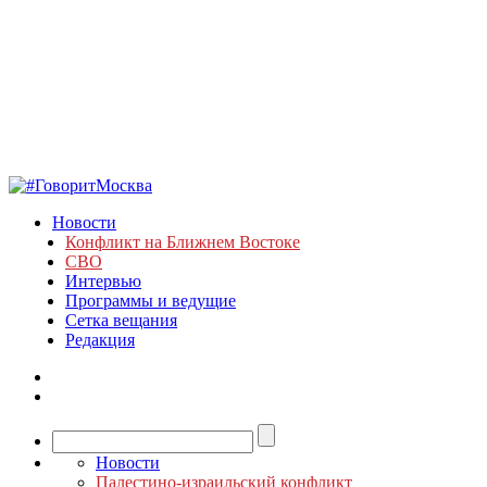
Новости
Конфликт на Ближнем Востоке
СВО
Интервью
Программы и ведущие
Сетка вещания
Редакция
Новости
Палестино-израильский конфликт