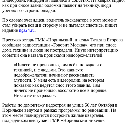
Видеоролик инцидента появился в соцсетях. На кадрах видно,
как при сносе здания обломки падают на технику, люди
убегают со стройплощадки.
По словам очевидцев, водитель экскаватора в этот момент
стал убирать ковш в сторону и не пытался спастись, пишет
издание
ngs24.ru
.
Пресс-секретарь ГМК «Норильский никель» Татьяна Егорова
сообщила радиостанции «Говорит Москва», что при сносе
дома техника и люди не пострадали. Иную интерпретацию
событий она назвала происками недоброжелателей.
«Ничего не произошло, там всё в порядке и с
техникой, и с людьми. Это какие-то
недоброжелатели начинают рассказывать
глупости. У меня есть видеоролик, на котором
показано как ведётся снос этого здания. Там
ничего не произошло, абсолютно всё в порядке.
Никто не пострадал».
Работы по демонтажу недостроя на улице 50 лет Октября в
Норильске ведутся в рамках программы по реновации. На
этом месте планируется построить жилые кварталы,
подрядчиком выступает ГМК «Норильский никель».