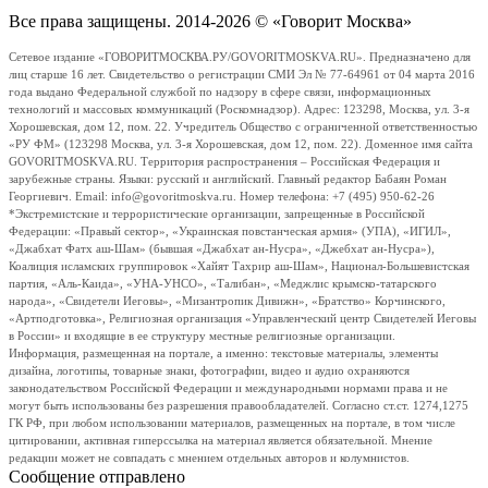
Все права защищены. 2014-2026 © «Говорит Москва»
Сетевое издание «ГОВОРИТМОСКВА.РУ/GOVORITMOSKVA.RU». Предназначено для
лиц старше 16 лет. Свидетельство о регистрации СМИ Эл № 77-64961 от 04 марта 2016
года выдано Федеральной службой по надзору в сфере связи, информационных
технологий и массовых коммуникаций (Роскомнадзор). Адрес: 123298, Москва, ул. 3-я
Хорошевская, дом 12, пом. 22. Учредитель Общество с ограниченной ответственностью
«РУ ФМ» (123298 Москва, ул. 3-я Хорошевская, дом 12, пом. 22). Доменное имя сайта
GOVORITMOSKVA.RU. Территория распространения – Российская Федерация и
зарубежные страны. Языки: русский и английский. Главный редактор Бабаян Роман
Георгиевич. Email: info@govoritmoskva.ru. Номер телефона: +7 (495) 950-62-26
*Экстремистские и террористические организации, запрещенные в Российской
Федерации: «Правый сектор», «Украинская повстанческая армия» (УПА), «ИГИЛ»,
«Джабхат Фатх аш-Шам» (бывшая «Джабхат ан-Нусра», «Джебхат ан-Нусра»),
Коалиция исламских группировок «Хайят Тахрир аш-Шам», Национал-Большевистская
партия, «Аль-Каида», «УНА-УНСО», «Талибан», «Меджлис крымско-татарского
народа», «Свидетели Иеговы», «Мизантропик Дивижн», «Братство» Корчинского,
«Артподготовка», Религиозная организация «Управленческий центр Свидетелей Иеговы
в России» и входящие в ее структуру местные религиозные организации.
Информация, размещенная на портале, а именно: текстовые материалы, элементы
дизайна, логотипы, товарные знаки, фотографии, видео и аудио охраняются
законодательством Российской Федерации и международными нормами права и не
могут быть использованы без разрешения правообладателей. Согласно ст.ст. 1274,1275
ГК РФ, при любом использовании материалов, размещенных на портале, в том числе
цитировании, активная гиперссылка на материал является обязательной. Мнение
редакции может не совпадать с мнением отдельных авторов и колумнистов.
Сообщение отправлено