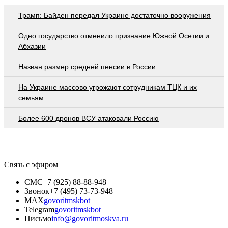
Трамп: Байден передал Украине достаточно вооружения
Одно государство отменило признание Южной Осетии и
Абхазии
Назван размер средней пенсии в России
На Украине массово угрожают сотрудникам ТЦК и их
семьям
Более 600 дронов ВСУ атаковали Россию
Связь с эфиром
СМС
+7 (925) 88-88-948
Звонок
+7 (495) 73-73-948
MAX
govoritmskbot
Telegram
govoritmskbot
Письмо
info@govoritmoskva.ru