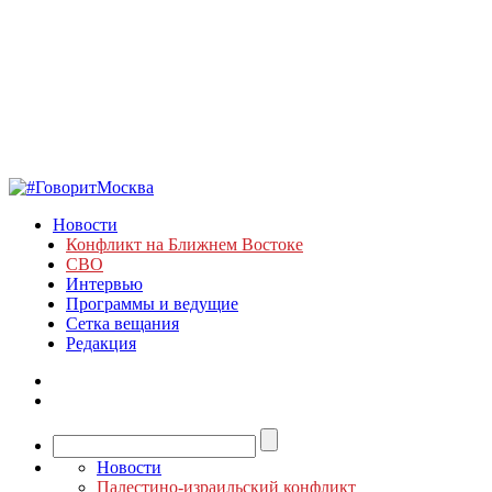
Новости
Конфликт на Ближнем Востоке
СВО
Интервью
Программы и ведущие
Сетка вещания
Редакция
Новости
Палестино-израильский конфликт