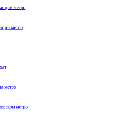
танций метро
анций метро
крыт
да метро
ковском метро