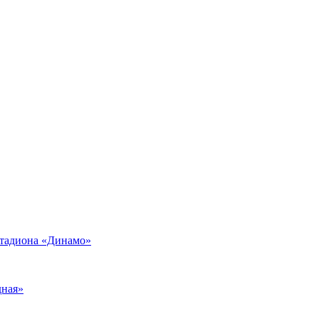
стадиона «Динамо»
дная»