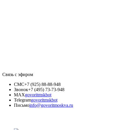
Связь с эфиром
СМС
+7 (925) 88-88-948
Звонок
+7 (495) 73-73-948
MAX
govoritmskbot
Telegram
govoritmskbot
Письмо
info@govoritmoskva.ru