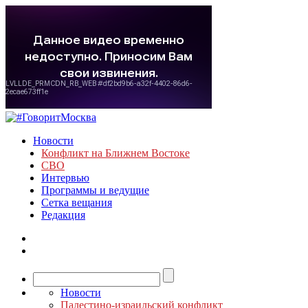
Новости
Конфликт на Ближнем Востоке
СВО
Интервью
Программы и ведущие
Сетка вещания
Редакция
Новости
Палестино-израильский конфликт