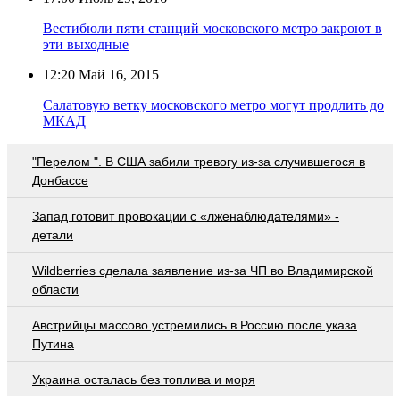
Вестибюли пяти станций московского метро закроют в
эти выходные
12:20
Май 16, 2015
Салатовую ветку московского метро могут продлить до
МКАД
"Перелом ". В США забили тревогу из-за случившегося в
Донбассе
Запад готовит провокации с «лженаблюдателями» -
детали
Wildberries cделала заявление из-за ЧП во Владимирской
области
Австрийцы массово устремились в Россию после указа
Путина
Украина осталась без топлива и моря