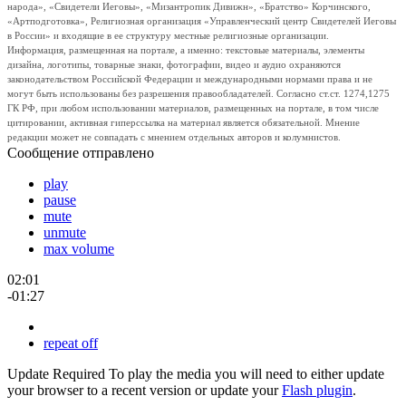
народа», «Свидетели Иеговы», «Мизантропик Дивижн», «Братство» Корчинского,
«Артподготовка», Религиозная организация «Управленческий центр Свидетелей Иеговы
в России» и входящие в ее структуру местные религиозные организации.
Информация, размещенная на портале, а именно: текстовые материалы, элементы
дизайна, логотипы, товарные знаки, фотографии, видео и аудио охраняются
законодательством Российской Федерации и международными нормами права и не
могут быть использованы без разрешения правообладателей. Согласно ст.ст. 1274,1275
ГК РФ, при любом использовании материалов, размещенных на портале, в том числе
цитировании, активная гиперссылка на материал является обязательной. Мнение
редакции может не совпадать с мнением отдельных авторов и колумнистов.
Сообщение отправлено
play
pause
mute
unmute
max volume
02:01
-01:27
repeat off
Update Required
To play the media you will need to either update
your browser to a recent version or update your
Flash plugin
.