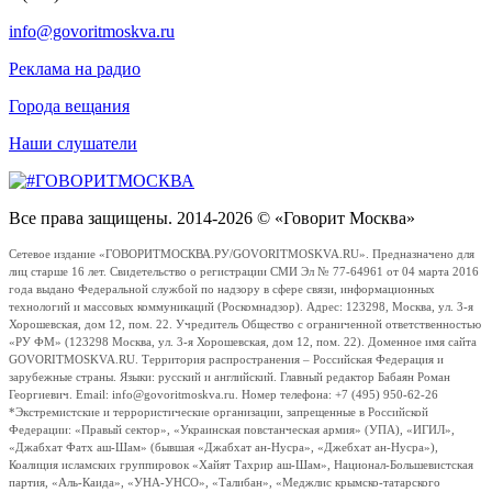
info@govoritmoskva.ru
Реклама на радио
Города вещания
Наши слушатели
Все права защищены. 2014-2026 © «Говорит Москва»
Сетевое издание «ГОВОРИТМОСКВА.РУ/GOVORITMOSKVA.RU». Предназначено для
лиц старше 16 лет. Свидетельство о регистрации СМИ Эл № 77-64961 от 04 марта 2016
года выдано Федеральной службой по надзору в сфере связи, информационных
технологий и массовых коммуникаций (Роскомнадзор). Адрес: 123298, Москва, ул. 3-я
Хорошевская, дом 12, пом. 22. Учредитель Общество с ограниченной ответственностью
«РУ ФМ» (123298 Москва, ул. 3-я Хорошевская, дом 12, пом. 22). Доменное имя сайта
GOVORITMOSKVA.RU. Территория распространения – Российская Федерация и
зарубежные страны. Языки: русский и английский. Главный редактор Бабаян Роман
Георгиевич. Email: info@govoritmoskva.ru. Номер телефона: +7 (495) 950-62-26
*Экстремистские и террористические организации, запрещенные в Российской
Федерации: «Правый сектор», «Украинская повстанческая армия» (УПА), «ИГИЛ»,
«Джабхат Фатх аш-Шам» (бывшая «Джабхат ан-Нусра», «Джебхат ан-Нусра»),
Коалиция исламских группировок «Хайят Тахрир аш-Шам», Национал-Большевистская
партия, «Аль-Каида», «УНА-УНСО», «Талибан», «Меджлис крымско-татарского