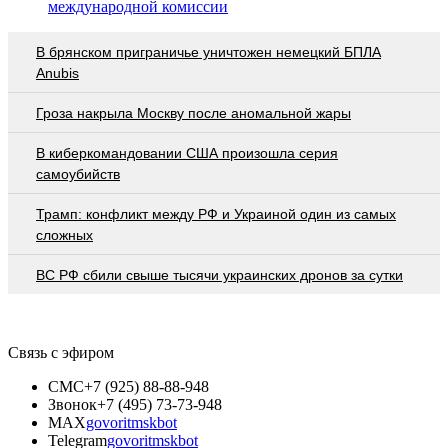
международной комиссии
В брянском приграничье уничтожен немецкий БПЛА
Anubis
Гроза накрыла Москву после аномальной жары
В киберкомандовании США произошла серия
самоубийств
Трамп: конфликт между РФ и Украиной один из самых
сложных
ВС РФ сбили свыше тысячи украинских дронов за сутки
Связь с эфиром
СМС
+7 (925) 88-88-948
Звонок
+7 (495) 73-73-948
MAX
govoritmskbot
Telegram
govoritmskbot