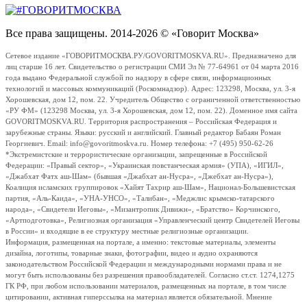
Все права защищены. 2014-2026 © «Говорит Москва»
Сетевое издание «ГОВОРИТМОСКВА.РУ/GOVORITMOSKVA.RU». Предназначено для
лиц старше 16 лет. Свидетельство о регистрации СМИ Эл № 77-64961 от 04 марта 2016
года выдано Федеральной службой по надзору в сфере связи, информационных
технологий и массовых коммуникаций (Роскомнадзор). Адрес: 123298, Москва, ул. 3-я
Хорошевская, дом 12, пом. 22. Учредитель Общество с ограниченной ответственностью
«РУ ФМ» (123298 Москва, ул. 3-я Хорошевская, дом 12, пом. 22). Доменное имя сайта
GOVORITMOSKVA.RU. Территория распространения – Российская Федерация и
зарубежные страны. Языки: русский и английский. Главный редактор Бабаян Роман
Георгиевич. Email: info@govoritmoskva.ru. Номер телефона: +7 (495) 950-62-26
*Экстремистские и террористические организации, запрещенные в Российской
Федерации: «Правый сектор», «Украинская повстанческая армия» (УПА), «ИГИЛ»,
«Джабхат Фатх аш-Шам» (бывшая «Джабхат ан-Нусра», «Джебхат ан-Нусра»),
Коалиция исламских группировок «Хайят Тахрир аш-Шам», Национал-Большевистская
партия, «Аль-Каида», «УНА-УНСО», «Талибан», «Меджлис крымско-татарского
народа», «Свидетели Иеговы», «Мизантропик Дивижн», «Братство» Корчинского,
«Артподготовка», Религиозная организация «Управленческий центр Свидетелей Иеговы
в России» и входящие в ее структуру местные религиозные организации.
Информация, размещенная на портале, а именно: текстовые материалы, элементы
дизайна, логотипы, товарные знаки, фотографии, видео и аудио охраняются
законодательством Российской Федерации и международными нормами права и не
могут быть использованы без разрешения правообладателей. Согласно ст.ст. 1274,1275
ГК РФ, при любом использовании материалов, размещенных на портале, в том числе
цитировании, активная гиперссылка на материал является обязательной. Мнение