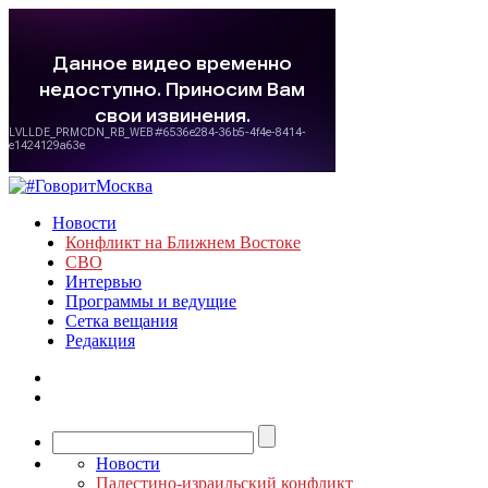
Новости
Конфликт на Ближнем Востоке
СВО
Интервью
Программы и ведущие
Сетка вещания
Редакция
Новости
Палестино-израильский конфликт