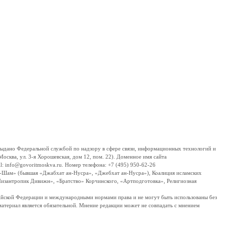
дано Федеральной службой по надзору в сфере связи, информационных технологий и
сква, ул. 3-я Хорошевская, дом 12, пом. 22). Доменное имя сайта
 info@govoritmoskva.ru. Номер телефона: +7 (495) 950-62-26
ш-Шам» (бывшая «Джабхат ан-Нусра», «Джебхат ан-Нусра»), Коалиция исламских
изантропик Дивижн», «Братство» Корчинского, «Артподготовка», Религиозная
ссийской Федерации и международными нормами права и не могут быть использованы без
материал является обязательной. Мнение редакции может не совпадать с мнением