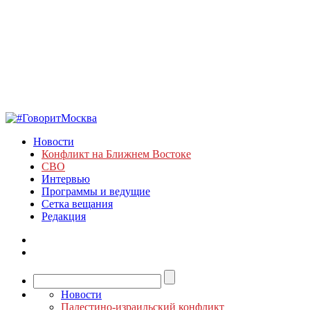
Новости
Конфликт на Ближнем Востоке
СВО
Интервью
Программы и ведущие
Сетка вещания
Редакция
Новости
Палестино-израильский конфликт