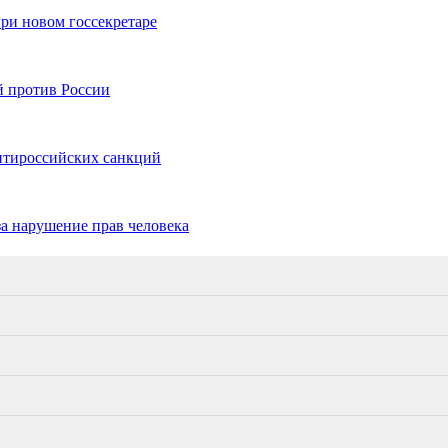
ри новом госсекретаре
й против России
нтироссийских санкций
а нарушение прав человека