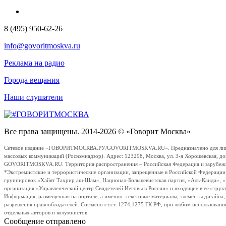
8 (495) 950-62-26
info@govoritmoskva.ru
Реклама на радио
Города вещания
Наши слушатели
Все права защищены. 2014-2026 © «Говорит Москва»
Сетевое издание «ГОВОРИТМОСКВА.РУ/GOVORITMOSKVA.RU». Предназначено для лиц стар
массовых коммуникаций (Роскомнадзор). Адрес: 123298, Москва, ул. 3-я Хорошевская, д
GOVORITMOSKVA.RU. Территория распространения – Российская Федерация и зарубежные с
*Экстремистские и террористические организации, запрещенные в Российской Федераци
группировок «Хайят Тахрир аш-Шам», Национал-Большевистская партия, «Аль-Каида», 
организация «Управленческий центр Свидетелей Иеговы в России» и входящие в ее струк
Информация, размещенная на портале, а именно: текстовые материалы, элементы дизайна
разрешения правообладателей. Согласно ст.ст. 1274,1275 ГК РФ, при любом использовани
отдельных авторов и колумнистов.
Сообщение отправлено