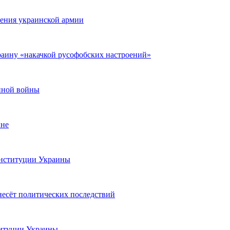
рения украинской армии
раину «накачкой русофобских настроений»
нной войны
ине
онституции Украины
несёт политических последствий
титуции Украины