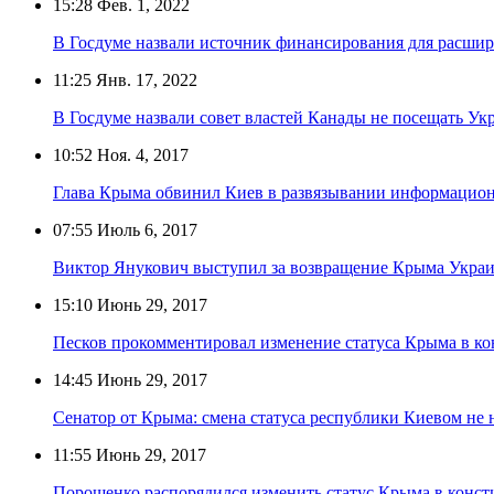
15:28
Фев. 1, 2022
В Госдуме назвали источник финансирования для расши
11:25
Янв. 17, 2022
В Госдуме назвали совет властей Канады не посещать Ук
10:52
Ноя. 4, 2017
Глава Крыма обвинил Киев в развязывании информацио
07:55
Июль 6, 2017
Виктор Янукович выступил за возвращение Крыма Укра
15:10
Июнь 29, 2017
Песков прокомментировал изменение статуса Крыма в к
14:45
Июнь 29, 2017
Сенатор от Крыма: смена статуса республики Киевом не 
11:55
Июнь 29, 2017
Порошенко распорядился изменить статус Крыма в конс