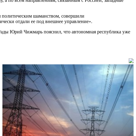
, а по всем направлениям, связанным с Россией, западные
ся политическим шаманством, совершили
ически отдали ее под внешнее управление».
Рады Юрий Чижмарь пояснил, что автономная республика уже