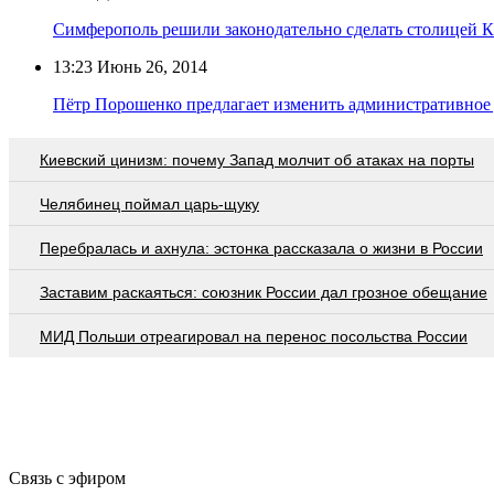
Симферополь решили законодательно сделать столицей 
13:23
Июнь 26, 2014
Пётр Порошенко предлагает изменить административное
Киевский цинизм: почему Запад молчит об атаках на порты
Челябинец поймал царь-щуку
Перебралась и ахнула: эстонка рассказала о жизни в России
Заставим раскаяться: союзник России дал грозное обещание
МИД Польши отреагировал на перенос посольства России
Связь с эфиром