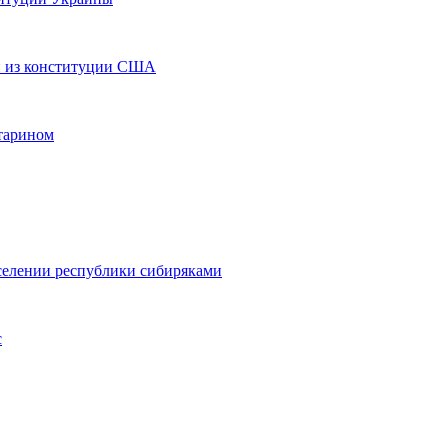
и из конституции США
атарином
селении республики сибиряками
с