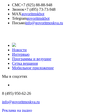
СМС
+7 (925) 88-88-948
Звонок
+7 (495) 73-73-948
MAX
govoritmskbot
Telegram
govoritmskbot
Письмо
info@govoritmoskva.ru
Новости
Интервью
Программы и ведущие
Сетка вещания
Мобильное приложение
Мы в соцсетях
8 (495) 950-62-26
info@govoritmoskva.ru
Реклама на радио