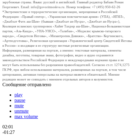
зарубежные страны. Языки: русский и английский. Главный редактор Бабаян Роман
Георгиевич. Email: info@govoritmoskva.ru. Номер телефона: +7 (495) 950-62-26
*Экстремистские и террористические организации, запрещенные в Российской
Федерации: «Правый сектор», «Украинская повстанческая армия» (УПА), «ИГИЛ»,
«Джабхат Фатх аш-Шам» (бывшая «Джабхат ан-Нусра», «Джебхат ан-Нусра»),
Коалиция исламских группировок «Хайят Тахрир аш-Шам», Национал-Большевистская
партия, «Аль-Каида», «УНА-УНСО», «Талибан», «Меджлис крымско-татарского
народа», «Свидетели Иеговы», «Мизантропик Дивижн», «Братство» Корчинского,
«Артподготовка», Религиозная организация «Управленческий центр Свидетелей Иеговы
в России» и входящие в ее структуру местные религиозные организации.
Информация, размещенная на портале, а именно: текстовые материалы, элементы
дизайна, логотипы, товарные знаки, фотографии, видео и аудио охраняются
законодательством Российской Федерации и международными нормами права и не
могут быть использованы без разрешения правообладателей. Согласно ст.ст. 1274,1275
ГК РФ, при любом использовании материалов, размещенных на портале, в том числе
цитировании, активная гиперссылка на материал является обязательной. Мнение
редакции может не совпадать с мнением отдельных авторов и колумнистов.
Сообщение отправлено
play
pause
mute
unmute
max volume
02:01
-01:27