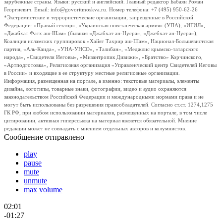
зарубежные страны. Языки: русский и английский. Главный редактор Бабаян Роман
Георгиевич. Email: info@govoritmoskva.ru. Номер телефона: +7 (495) 950-62-26
*Экстремистские и террористические организации, запрещенные в Российской
Федерации: «Правый сектор», «Украинская повстанческая армия» (УПА), «ИГИЛ»,
«Джабхат Фатх аш-Шам» (бывшая «Джабхат ан-Нусра», «Джебхат ан-Нусра»),
Коалиция исламских группировок «Хайят Тахрир аш-Шам», Национал-Большевистская
партия, «Аль-Каида», «УНА-УНСО», «Талибан», «Меджлис крымско-татарского
народа», «Свидетели Иеговы», «Мизантропик Дивижн», «Братство» Корчинского,
«Артподготовка», Религиозная организация «Управленческий центр Свидетелей Иеговы
в России» и входящие в ее структуру местные религиозные организации.
Информация, размещенная на портале, а именно: текстовые материалы, элементы
дизайна, логотипы, товарные знаки, фотографии, видео и аудио охраняются
законодательством Российской Федерации и международными нормами права и не
могут быть использованы без разрешения правообладателей. Согласно ст.ст. 1274,1275
ГК РФ, при любом использовании материалов, размещенных на портале, в том числе
цитировании, активная гиперссылка на материал является обязательной. Мнение
редакции может не совпадать с мнением отдельных авторов и колумнистов.
Сообщение отправлено
play
pause
mute
unmute
max volume
02:01
-01:27