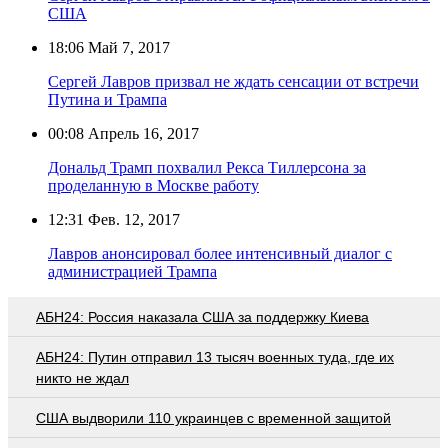
США
18:06
Май 7, 2017
Сергей Лавров призвал не ждать сенсации от встречи
Путина и Трампа
00:08
Апрель 16, 2017
Дональд Трамп похвалил Рекса Тиллерсона за
проделанную в Москве работу
12:31
Фев. 12, 2017
Лавров анонсировал более интенсивный диалог с
администрацией Трампа
АБН24: Россия наказала США за поддержку Киева
АБН24: Путин отправил 13 тысяч военных туда, где их
никто не ждал
США выдворили 110 украинцев с временной защитой