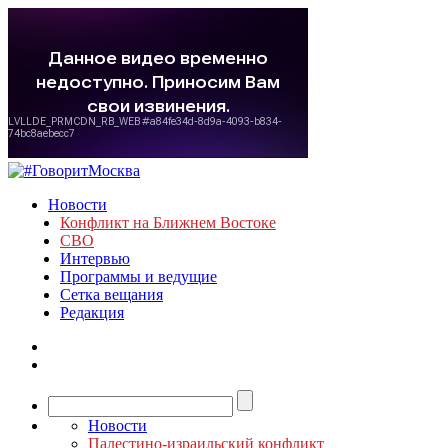
Новости
Конфликт на Ближнем Востоке
СВО
Интервью
Программы и ведущие
Сетка вещания
Редакция
Новости
Палестино-израильский конфликт