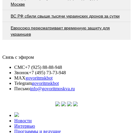
Москве
ВС РФ сбили свыше тысячи украинских дронов за сутки
Евросоюз пересматривает временную защиту для
украинцев
Связь с эфиром
СМС
+7 (925) 88-88-948
Звонок
+7 (495) 73-73-948
MAX
govoritmskbot
Telegram
govoritmskbot
Письмо
info@govoritmoskva.ru
Новости
Интервью
Программы и ведущие