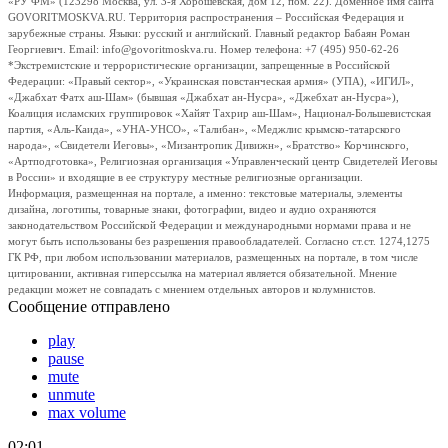
«РУ ФМ» (123298 Москва, ул. 3-я Хорошевская, дом 12, пом. 22). Доменное имя сайта
GOVORITMOSKVA.RU. Территория распространения – Российская Федерация и
зарубежные страны. Языки: русский и английский. Главный редактор Бабаян Роман
Георгиевич. Email: info@govoritmoskva.ru. Номер телефона: +7 (495) 950-62-26
*Экстремистские и террористические организации, запрещенные в Российской
Федерации: «Правый сектор», «Украинская повстанческая армия» (УПА), «ИГИЛ»,
«Джабхат Фатх аш-Шам» (бывшая «Джабхат ан-Нусра», «Джебхат ан-Нусра»),
Коалиция исламских группировок «Хайят Тахрир аш-Шам», Национал-Большевистская
партия, «Аль-Каида», «УНА-УНСО», «Талибан», «Меджлис крымско-татарского
народа», «Свидетели Иеговы», «Мизантропик Дивижн», «Братство» Корчинского,
«Артподготовка», Религиозная организация «Управленческий центр Свидетелей Иеговы
в России» и входящие в ее структуру местные религиозные организации.
Информация, размещенная на портале, а именно: текстовые материалы, элементы
дизайна, логотипы, товарные знаки, фотографии, видео и аудио охраняются
законодательством Российской Федерации и международными нормами права и не
могут быть использованы без разрешения правообладателей. Согласно ст.ст. 1274,1275
ГК РФ, при любом использовании материалов, размещенных на портале, в том числе
цитировании, активная гиперссылка на материал является обязательной. Мнение
редакции может не совпадать с мнением отдельных авторов и колумнистов.
Сообщение отправлено
play
pause
mute
unmute
max volume
02:01