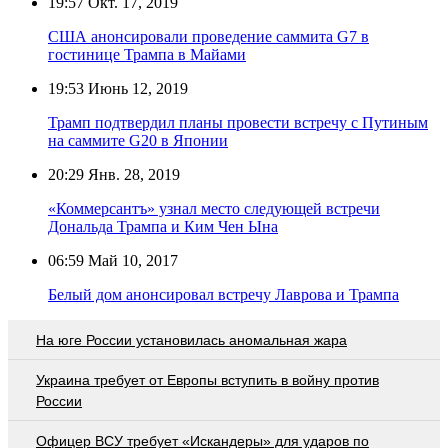
19:57
Окт. 17, 2019
США анонсировали проведение саммита G7 в
гостинице Трампа в Майами
19:53
Июнь 12, 2019
Трамп подтвердил планы провести встречу с Путиным
на саммите G20 в Японии
20:29
Янв. 28, 2019
«Коммерсантъ» узнал место следующей встречи
Дональда Трампа и Ким Чен Ына
06:59
Май 10, 2017
Белый дом анонсировал встречу Лаврова и Трампа
На юге России установилась аномальная жара
Украина требует от Европы вступить в войну против
России
Офицер ВСУ требует «Искандеры» для ударов по