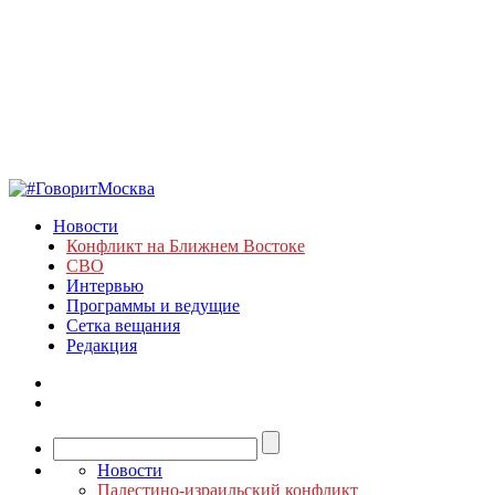
Новости
Конфликт на Ближнем Востоке
СВО
Интервью
Программы и ведущие
Сетка вещания
Редакция
Новости
Палестино-израильский конфликт